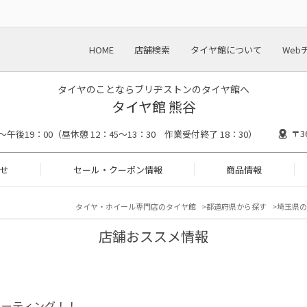
HOME
店舗検索
タイヤ館について
Web
タイヤのことならブリヂストンのタイヤ館へ
タイヤ館 熊谷
〒3
～午後19：00（昼休憩 12：45～13：30 作業受付終了 18：30）
せ
セール・クーポン情報
商品情報
タイヤ・ホイール専門店のタイヤ館
都道府県から探す
埼玉県の
店舗おススメ情報
コーティング！！