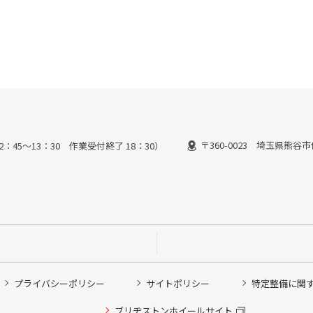
〒360-0023 埼玉県熊谷市
2：45～13：30 作業受付終了 18：30）
プライバシーポリシー
サイトポリシー
特定整備に関
他ピット作業の予約
ブリヂストンホイールサイト
希望のクローク契約会員の方はこちらを選択ください