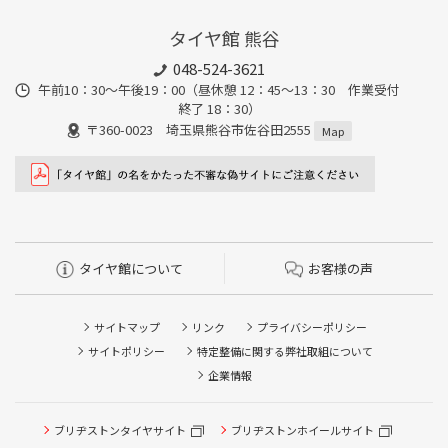
タイヤ館 熊谷
048-524-3621
午前10：30～午後19：00（昼休憩 12：45～13：30 作業受付
終了 18：30）
〒360-0023 埼玉県熊谷市佐谷田2555
Map
タイヤ館について
お客様の声
サイトマップ
リンク
プライバシーポリシー
サイトポリシー
特定整備に関する弊社取組について
企業情報
タイヤ点検・安全点検/タイヤ履き替え/オイル交換/その他
ブリヂストンタイヤサイト
ブリヂストンホイールサイト