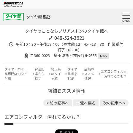
タイヤ館 熊谷
タイヤのことならブリヂストンのタイヤ館へ
048-524-3621
午前10：30～午後19：00（昼休憩 12：45～13：30 作業受付
終了 18：30）
〒360-0023 埼玉県熊谷市佐谷田2555
Map
タイヤ・ホイー
都道府
埼玉県
タイヤ
店舗お
エアコンフィルタ
ル専門店のタイ
県から
のタイ
館 熊谷
ススメ
ー汚れてるかも？
ヤ館
探す
ヤ館
TOP
情報
店舗おススメ情報
< 前の記事へ
一覧へ戻る
次の記事へ >
エアコンフィルター汚れてるかも？