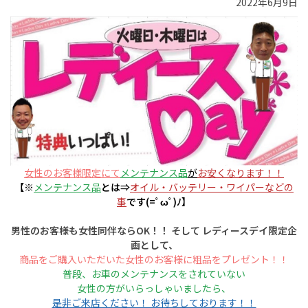
2022年6月9日
女性のお客様限定にて
メンテナンス品
が
お安くなります！！
【※
メンテナンス品
とは⇒
オイル・バッテリー・ワイパーなどの
事
です(=ﾟωﾟ)ﾉ】
男性のお客様も女性同伴ならOK！！ そして レディースデイ限定企
画として、
商品をご購入いただいた女性のお客様に粗品をプレゼント！！
普段、お車のメンテナンスをされていない
女性の方がいらっしゃいましたら、
是非ご来店ください！ お待ちしております！！