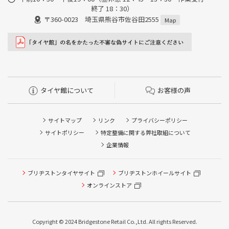
終了 18：30）
〒360-0023 埼玉県熊谷市佐谷田2555
Map
タイヤ館について
お客様の声
サイトマップ
リンク
プライバシーポリシー
サイトポリシー
特定整備に関する弊社取組について
企業情報
タイヤ点検・安全点検/タイヤ履き替え/オイル交換/その他
ブリヂストンタイヤサイト
ブリヂストンホイールサイト
ピット作業の予約
オンラインストア
クローク契約会員専用タイヤ履き替え※タイヤ履き替えを
希望のクローク契約会員の方はこちらを選択ください
Copyright © 2024 Bridgestone Retail Co.,Ltd. All rights Reserved.
本日のタイヤ履き替え順番待ち予約 ※クローク契約会員の