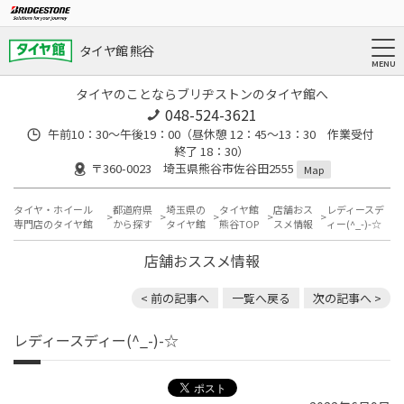
タイヤ館 熊谷
タイヤのことならブリヂストンのタイヤ館へ
048-524-3621
午前10：30～午後19：00（昼休憩 12：45～13：30 作業受付
終了 18：30）
〒360-0023 埼玉県熊谷市佐谷田2555
Map
タイヤ・ホイール
都道府県
埼玉県の
タイヤ館
店舗おス
レディースデ
専門店のタイヤ館
から探す
タイヤ館
熊谷TOP
スメ情報
ィー(^_-)-☆
店舗おススメ情報
< 前の記事へ
一覧へ戻る
次の記事へ >
レディースディー(^_-)-☆