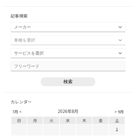
記事検索
カレンダー
2026年8月
7月 <
> 9月
日
月
火
水
木
金
土
1