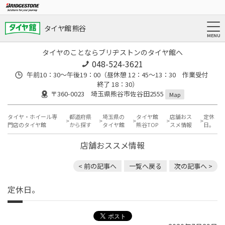
タイヤ館 熊谷
タイヤのことならブリヂストンのタイヤ館へ
048-524-3621
午前10：30～午後19：00（昼休憩 12：45～13：30 作業受付
終了 18：30）
〒360-0023 埼玉県熊谷市佐谷田2555
Map
タイヤ・ホイール専
都道府県
埼玉県の
タイヤ館
店舗おス
定休
門店のタイヤ館
から探す
タイヤ館
熊谷TOP
スメ情報
日。
店舗おススメ情報
< 前の記事へ
一覧へ戻る
次の記事へ >
定休日。