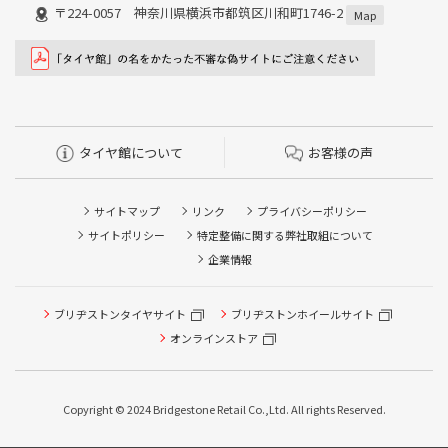
〒224-0057 神奈川県横浜市都筑区川和町1746-2
Map
タイヤ館について
お客様の声
サイトマップ
リンク
プライバシーポリシー
サイトポリシー
特定整備に関する弊社取組について
企業情報
ブリヂストンタイヤサイト
ブリヂストンホイールサイト
タイヤ点検・安全点検/タイヤ履き替え/オイル交換/その他
ピット作業の予約
オンラインストア
クローク契約会員専用タイヤ履き替え※タイヤ履き替えを
希望のクローク契約会員の方はこちらを選択ください
Copyright © 2024 Bridgestone Retail Co.,Ltd. All rights Reserved.
本日のタイヤ履き替え順番待ち予約 ※クローク契約会員の
方はご利用いただけません