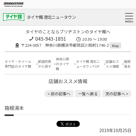
タイヤ館 港北ニュータウン
タイヤのことならブリヂストンのタイヤ館へ
045-943-1851
10:30 ～ 19:00
〒224-0057 神奈川県横浜市都筑区川和町1746-2
Map
神奈川県
タイヤ・ホイール
都道府県
タイヤ館 港北ニ
店舗おス
箱根
のタイヤ
専門店のタイヤ館
から探す
ュータウンTOP
スメ情報
湯本
館
店舗おススメ情報
< 前の記事へ
一覧へ戻る
次の記事へ >
箱根湯本
2019年10月25日