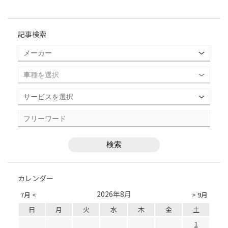
記事検索
カレンダー
2026年8月
7月 <
> 9月
日
月
火
水
木
金
土
1