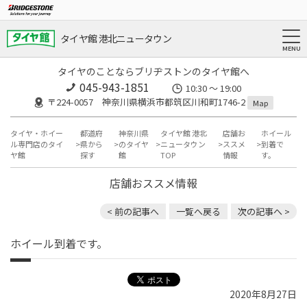
タイヤ館 港北ニュータウン
タイヤのことならブリヂストンのタイヤ館へ
045-943-1851
10:30 ～ 19:00
〒224-0057 神奈川県横浜市都筑区川和町1746-2
Map
タイヤ・ホイー
都道府
神奈川県
タイヤ館 港北
店舗お
ホイール
ル専門店のタイ
県から
のタイヤ
ニュータウン
ススメ
到着で
ヤ館
探す
館
TOP
情報
す。
店舗おススメ情報
< 前の記事へ
一覧へ戻る
次の記事へ >
ホイール到着です。
2020年8月27日