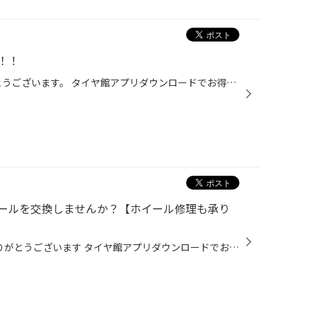
！！
いつもHPをご覧いただきありがとうございます。 タイヤ館アプリダウンロードでお得にタイヤGET‼ こちらから タイヤ館で板金・・・？ と思われる方もいると思います。 実はタイヤ館でも 板金の受付やっております！！ では、板金受付のご紹介 板金受付の流れ ①点検予約をする ②傷の確認 ③見積もり ク...
ールを交換しませんか？【ホイール修理も承り
いつも当店HPを ご覧いただきありがとうございます タイヤ館アプリダウンロードでお得にタイヤGET‼ こちらから 本日はアルミホイールの交換について ご紹介させていただきます! ■ お車のホイールに傷がつき 修理や交換をご検討中のお客様 ■ ドレスアップや走行性能の向上で アルミホイールの交換を...