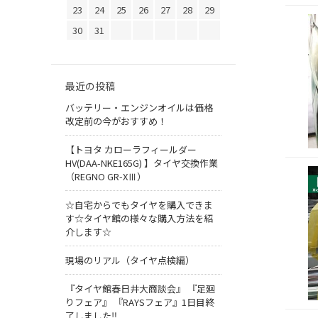
23
24
25
26
27
28
29
30
31
最近の投稿
バッテリー・エンジンオイルは価格
改定前の今がおすすめ！
【トヨタ カローラフィールダー
HV(DAA-NKE165G) 】タイヤ交換作業
（REGNO GR-XⅢ）
☆自宅からでもタイヤを購入できま
す☆タイヤ館の様々な購入方法を紹
介します☆
現場のリアル（タイヤ点検編）
『タイヤ館春日井大商談会』 『足廻
りフェア』 『RAYSフェア』1日目終
了しました‼