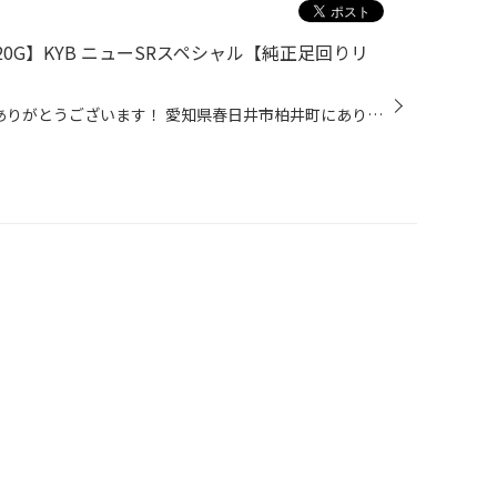
0G】KYB ニューSRスペシャル【純正足回りリ
こんにちは 当店のHPをご覧頂きありがとうございます！ 愛知県春日井市柏井町にありますタイヤ館春日井です！ 【↓アクセスMAP↓】 https://www.taiyakan.co.jp/shop/kasugai/about/access/ 本日は タイヤ館スズカ店 取付事例です。 タイヤ館春日井は 『KYB STREET STYLE SHOP』です。 スズカ店と同じ...