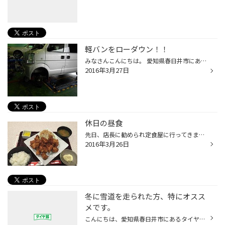
軽バンをローダウン！！
みなさんこんにちは。 愛知県春日井市にあるタイヤ館春日井です。 今日は軽バンをダウンサスでローダウンしました！ 作業工程は意外とジャッキアップが難しく簡易的なジャッキと馬を使って リフトアップし作業！ 春日井店のＰＩＴ長が手慣れた手つきでお店の作業が混み合う中 あっという間に作業を...
2016年3月27日
休日の昼食
先日、店長に勧められ定食屋に行ってきました。 唐揚げ定食を頼み、このボリュームで1000円で おつりが出るほどです。お得感や満足感を感じま すと、また行ってみたくなりますね。 当店にお越しのお客様にも、もちろんご満足して 帰って頂けるよう日々の努力は惜しみません。 今後ともタイヤ館春日...
2016年3月26日
冬に雪道を走られた方、特にオスス
メです。
こんにちは、愛知県春日井市にあるタイヤ館春日井です。 タイヤ館春日井では安全点検とは別に、下回りも確認させて頂いております。 実は、お車で一番錆びやすいのはマフラーなのです。 錆が広がるとマフラーに穴が空いてしまったりして、 交換が必要になるケースも多くあります。 当店では新しく防...