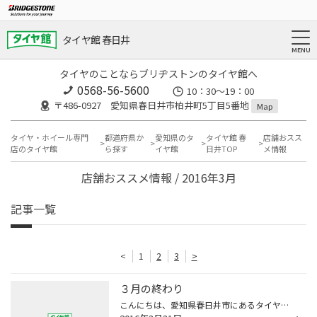
タイヤ館 春日井
タイヤのことならブリヂストンのタイヤ館へ
0568-56-5600
10：30～19：00
〒486-0927 愛知県春日井市柏井町5丁目5番地
Map
タイヤ・ホイール専門
都道府県か
愛知県のタ
タイヤ館 春
店舗おスス
店のタイヤ館
ら探す
イヤ館
日井TOP
メ情報
店舗おススメ情報 / 2016年3月
記事一覧
<
1
2
3
>
３月の終わり
こんにちは、愛知県春日井市にあるタイヤ館春日井です。 もう3月も終わりですね。 たくさんのご来店ありがとうございました！！ 明日から４月のはじまりです。 タイヤ館は今まで以上に元気で明るい店づくりをしてまいります。 タイヤのことはもちろん、オイル・バッテリーなどのメンテナンス用品も...