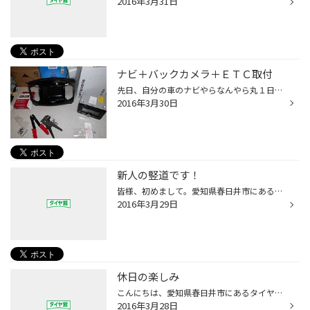
2016年3月31日
ナビ＋バックカメラ＋ＥＴＣ取付
先日、自分の車のナビやらなんやら丸１日かけて付けてヘトヘトに。 そして本日はデリカＤ：２（ソリオＯＥＭ）に ナビやバックカメラやＥＴＣ車載器などを取り付けています。 この並びはもはや３種の神器ですね。 一番面倒だったり難しいのは配線通しなのですが 万一でも汚れがついてしまうなどはあ...
2016年3月30日
新人の竪道です！
皆様、初めまして。愛知県春日井市にあるタイヤ館春日井店、新人の竪道です。 この3月に入社し、いきなりの繁忙期…覚えることもたくさん、やるべきこともたくさんで、 毎日がむしゃらに頑張っています(笑) 実は聞きたいことがあるのですが、、 皆様新人で入った時にしてしまった大きな失敗や、 ここ...
2016年3月29日
休日の楽しみ
こんにちは、愛知県春日井市にあるタイヤ館春日井です。 ようやくプロ野球開幕しましたね！ 休みの日に見る野球が毎年の楽しみです。 なぜかタイヤ館春日井では阪神ファンが多いです。笑 今年は阪神が優勝できそうな気がします！ 四月の休みにはスタッフと甲子園まで行く予定です。 また行ったとき...
2016年3月28日