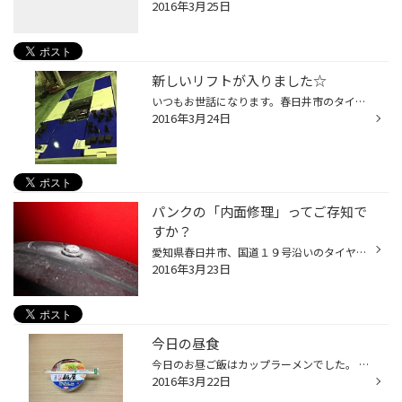
2016年3月25日
新しいリフトが入りました☆
いつもお世話になります。春日井市のタイヤ館春日井です。 先日、リフトが新しくなりました(^^) 以前のタイプは約20年使用したことになります。 しっかりメンテナンスすれば、長く使用できるんですね(@_@) 3～4月は履き替えでお客様がたくさん来店頂ける月です。 作業も安全に行えるので、PIT追加作...
2016年3月24日
パンクの「内面修理」ってご存知で
すか？
愛知県春日井市、国道１９号沿いのタイヤ館春日井です。 当店ではおクルマのパンク修理も承っております！ ただ単にパンク修理と言っても実は２通りの施工方法があるのをご存知でしょうか。 今回はその２通りの方法をお知らせしたいと思います。 ・ひとつめは、異物を抜いて穴を拡げ外から詰め物を...
2016年3月23日
今日の昼食
今日のお昼ご飯はカップラーメンでした。 たまに食べるとおいしく感じますね。 何かオススメのカップラーメンがありましたら、 教えて下さい。
2016年3月22日