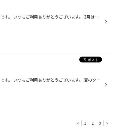
こんにちは！！タイヤ館 春日井店です。 いつもご利用ありがとうございます。 3月は、冬のタイヤから、夏のタイヤの履き替えで、 混雑しておりますが、新品タイヤへの交換のご案内も 数多くございます。 タイヤと一緒にホイールもご交換されるお客様もいますよ♪♪♪ お車の見た目を変えたい！！とお客...
こんにちは！！タイヤ館 春日井店です。 いつもご利用ありがとうございます。 夏のタイヤから、冬のタイヤへの履き替えの ご予約がたくさん入ってきています！！ ご予約ですとスムーズなご案内が出来ますので、 ご予約をオススメしております！！ 最近は温かくもなり、春の季節を感じます！！ いい...
<
1
2
3
>