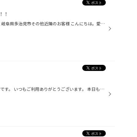
！！
愛知県 春日井市小牧市守山区北区 岐阜県多治見市その他近隣のお客様 こんにちは。愛知県春日井市柏井町のタイヤ館春日井店です。 当店のHPをご覧頂きありがとうございます！ 定期的行わないといけないのが【エンジンオイル交換】ですがきちんと行っていますか？ タイヤの空気圧チェックのついでに...
こんにちは！！タイヤ館 春日井店です。 いつもご利用ありがとうございます。 本日もたくさんのご来店ありがとうございます。 本日の作業内容でもご紹介は、バッテリーです！！ こまめにタイヤ点検や、空気圧の点検でいつもご来店して頂いていて、 一緒に安全点検もさせて頂いていました。 バッテリ...