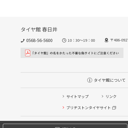
タイヤ館 春日井
0568-56-5600
〒486-
10：30～19：00
タイヤ館について
サイトマップ
リンク
タイヤ点検・安全点検/タイヤ履き替え/オイル交換/その
ブリヂストンタイヤサイト
クローク契約会員専用タイヤ履き替え※タイヤ履き替えを
本日のタイヤ履き替え順番待ち予約 ※クローク契約会員