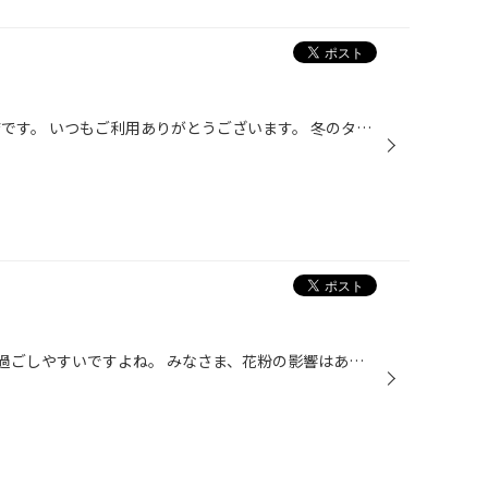
こんにちは！！タイヤ館 春日井店です。 いつもご利用ありがとうございます。 冬のタイヤから夏のタイヤへの履き替えの作業が増えてきています。 そのタイミングで、、、アライメントの角度調整を オススメさせて頂いております。 アライメントとは、タイヤの角度調整のことです。 この、タイヤの角...
気温も温かくなってきて、最近は過ごしやすいですよね。 みなさま、花粉の影響はありますか？？ この季節、卒業や新生活スタート準備で忙しい日々の方も いるかと思います。 と同時に、花見や新しい出会いもありますよね！！ お出かけもお休みに増えるのではないでしょうか？？ 天気もいいのでドラ...