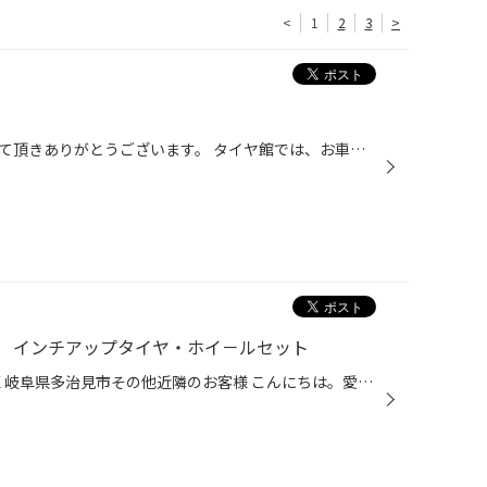
<
1
2
3
>
春日井市の皆様ホームページを見て頂きありがとうございます。 タイヤ館では、お車の色々な商品を扱っております。 今回は足廻り商品 メーカーはテイン お車の車高を下げたり・・・ この春にスタイリッシュ決めて桜並木をドライブして見ませんか？ ご相談だけでもご来店下さい。 商品はメーカー取り...
 インチアップタイヤ・ホイ－ルセット
愛知県 春日井市小牧市守山区北区 岐阜県多治見市その他近隣のお客様 こんにちは。愛知県春日井市柏井町のタイヤ館春日井店です。 当店のHPをご覧頂きありがとうございます！ 最近は、ハイエ－スやキャラバンなどのインチアップのご相談が増えています。 そこで当日商談ですぐお取り付けができる16...