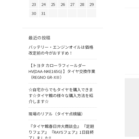
23
24
25
26
27
28
29
30
31
最近の投稿
バッテリー・エンジンオイルは価格
改定前の今がおすすめ！
【トヨタ カローラフィールダー
HV(DAA-NKE165G) 】タイヤ交換作業
（REGNO GR-XⅢ）
☆自宅からでもタイヤを購入できま
す☆タイヤ館の様々な購入方法を紹
介します☆
現場のリアル（タイヤ点検編）
『タイヤ館春日井大商談会』 『足廻
りフェア』 『RAYSフェア』1日目終
了しました‼