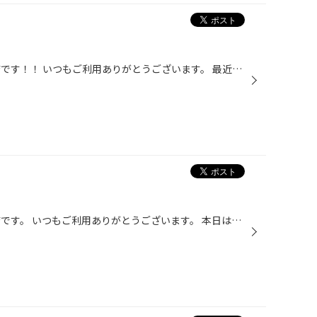
こんにちは！！タイヤ館 春日井店です！！ いつもご利用ありがとうございます。 最近は、スタッドレスタイヤからノーマルタイヤへの履き替えの ご予約がたくさん！！ そんな中、、、タイヤ状態を確認させていただくと、 タイヤの年数がたって、ひび割れや残り溝が少ない状態の タイヤも見受けられま...
こんにちは！！タイヤ館 春日井店です。 いつもご利用ありがとうございます。 本日は、ハスラーのホイール探しでご来店された お客様の作業事例をご紹介致します。 ハスラーに合うホイールが欲しいとのことで、 今回、JPスタイル ジェファのホイールを 取り付けさせて頂きました！！ ハスラーの車体...