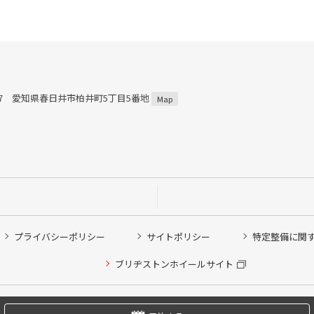
0927 愛知県春日井市柏井町5丁目5番地
Map
プライバシーポリシー
サイトポリシー
特定整備に関
他ピット作業の予約
ブリヂストンホイールサイト
希望のクローク契約会員の方はこちらを選択ください
の方はご利用いただけません
Copyright © 2024 Bridgestone Retail Co.,Ltd. All rights Reserved.