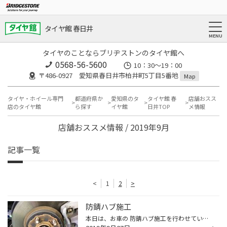
タイヤ館 春日井
タイヤのことならブリヂストンのタイヤ館へ
0568-56-5600
10：30～19：00
〒486-0927 愛知県春日井市柏井町5丁目5番地
Map
タイヤ・ホイール専門
都道府県か
愛知県のタ
タイヤ館 春
店舗おスス
店のタイヤ館
ら探す
イヤ館
日井TOP
メ情報
店舗おススメ情報 / 2019年9月
記事一覧
<
1
2
>
防錆ハブ施工
本日は、お車の 防錆ハブ施工を行わせていただきました。 タイヤ+ホイールを外させていただき、 ハブのサビを除去（可能な限り） そして、サビの進行を1年間抑えてくれる 防錆処理を行いました！ お客様のお車もタイヤ交換の際には、 ご検討してみてはいかがでしょうか。 お気軽にご相談くださいま...