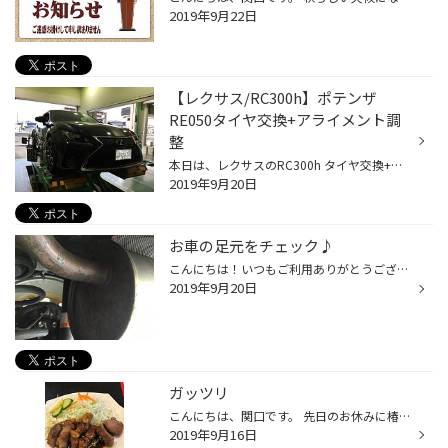
2019年9月22日
【レクサス/RC300h】ポテンザ
RE050タイヤ交換+アライメント調
整
本日は、レクサスのRC300h タイヤ交換+アライメント調整作業を実施させていただきました。 タイヤはポテンザRE050をお取り付け致しました！ アライメント調整とは、簡単に言うと、★タイヤを長持ちさせるサービスです★ タイヤの接地面にズレがないか確認し、 ズレがあれば調整させていただく作業にな...
2019年9月20日
お車の足元をチェック♪
こんにちは！いつもご利用ありがとうございます。 最近、涼しくなってきましたね。 ところで、お客様は お車の足元ってご覧になったことはございますか？ 中々見る機会がないと思いますが、 お車の足元を確認してみると、 マフラーや足回りのサビが進行している場合があるんです！ 当店では、無料で...
2019年9月20日
ガッツリ
こんにちは、関口です。 先日のお休みに椿大社へ行ってきました。 途中四日市ででガッツリととんてき食べてきました！！ ひと月ぶりに長距離を運転しました。 普段は通勤片道5分と車いらないんじゃないかという距離ですが空気圧は定期的に見ています。 皆様は、空気圧のタイミングはどれくらいが適...
2019年9月16日