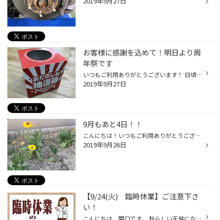
2019年9月27日
お客様に感謝を込めて！明日より周
年祭です
いつもご利用ありがとうございます！ 日頃のお客様のご愛顧に感謝を込めて、 明日より２日間 周年祭です！ タイヤご購入のお客様には、ティッシュBOX３ケース そして、抽選クジへ参加いただけます！★豪華景品をご用意★ 合計５万以上のお客様には、イオン水1ケース お子様には、お菓子詰め合わせをプ...
2019年9月27日
9月もあと4日！！
こんにちは！いつもご利用ありがとうございます。 9月も残すところ、あと4日です！！！ １０月は増税しますし、当店では、 今週の２８日、２９日の周年祭がお買い得です♪♪♪ 是非、足を運んでみてください(^^)お待ちしております。 ここで、和むお写真を一枚！！ アルバイトの方が、育ててくださいま...
2019年9月26日
【9/24(火) 臨時休業】ご注意下さ
い！
こんにちは、関口です。 秋らしい天候になってきましたね！ 朝晩と涼しいと感じる今日この頃・・ 気を抜くと体調を崩してしまいますので皆様お気を付けください。 タイトル通りになりますが【9/24(火)】本来ならば営業日ですが社内研修の為臨時でお休みを頂く事になります。 9/25(水）は定休日とな...