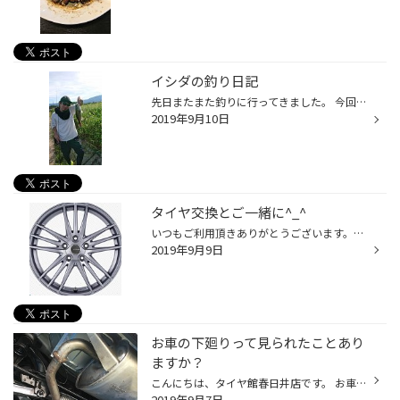
イシダの釣り日記
先日またまた釣りに行ってきました。 今回も岐阜県養老方面です。 今回はスペシャルゲストのカリスマ美容師のY君と ご一緒しました。 Y君は最近バス釣りをはじめて何回か一緒に釣りに行ってますが いまだに釣果に恵まれていません笑 開始直後にイシダに１５センチくらいの可愛いサイズが釣れました...
2019年9月10日
タイヤ交換とご一緒に^_^
いつもご利用頂きありがとうございます。シエンタやフィット・アクアをお乗りのお客様、タイヤ交換とご一緒にアルミホイールへチェンジは如何でしょうか？純正アルミホイールがオプションだったりしますので、5年ほど使い錆びが気になるという場合にもおススメです。お財布に優しい価格設定の商品も...
2019年9月9日
お車の下廻りって見られたことあり
ますか？
こんにちは、タイヤ館春日井店です。 お車の洗車で綺麗にする事は皆様されていると思いますがお車の下って結構見落としがちですよね・・ いざ下回りを見てみるとマフラーなどに錆が出ている事があります。 上記の写真は少し錆が出始めています。 これの錆は年々進行していってしまいます。 進行して...
2019年9月7日