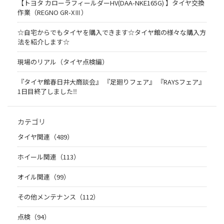
【トヨタ カローラフィールダーHV(DAA-NKE165G) 】タイヤ交換
作業（REGNO GR-XⅢ）
☆自宅からでもタイヤを購入できます☆タイヤ館の様々な購入方
法を紹介します☆
現場のリアル（タイヤ点検編）
『タイヤ館春日井大商談会』 『足廻りフェア』 『RAYSフェア』
1日目終了しました‼
カテゴリ
タイヤ関連（489）
ホイール関連（113）
オイル関連（99）
その他メンテナンス（112）
点検（94）