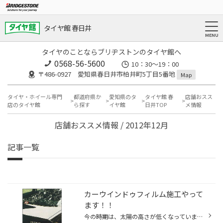
タイヤ館 春日井
タイヤのことならブリヂストンのタイヤ館へ
0568-56-5600
10：30～19：00
〒486-0927 愛知県春日井市柏井町5丁目5番地
Map
タイヤ・ホイール専門
都道府県か
愛知県のタ
タイヤ館 春
店舗おスス
店のタイヤ館
ら探す
イヤ館
日井TOP
メ情報
店舗おススメ情報 / 2012年12月
記事一覧
カーウインドゥフィルム施工やって
ます！！
今の時期は、太陽の高さが低くなっています。直射日光が眩しく、 後部座席の方、特に小さいお子様には大きな疲労を与えてしまいます。 少しでも和らげたいなら、ウィンドゥフィルムはどうですか？ 最近のクルマはプライバシーガラスなど標準で色のついたものもありますが、 プライバシーガラスでも...