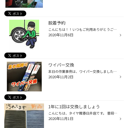
脱着予約
こんにちは！！いつもご利用ありがとうございます。 タイヤ館 春日井店です。 11月に入り、脱着予約受け付けております！ 本日も、ノーマルタイヤから、スタッドレスのタイヤ交換の 作業を行いました。 「まだ、交換早いかな～」と思われるお客様も多いかと思いますが、 ここ最近は、早い備えをされ...
2020年11月6日
ワイパー交換
本日の作業事例は、ワイパー交換しました！ 急な雨降りに、ワイパー劣化していると、視界が悪くて 事故の原因に繋がります！！ このタイミングで、ワイパーの確認いかがですか？？ ワイパーは１年に一度交換時期です。
2020年11月2日
1年に1回は交換しましょう
こんにちは、タイヤ館春日井店です。 普段目に付かないお車の内部にあるエアコンフィルタ－ですがいざ取り外してみるとホコリや汚れなど色んな物が付着しています。 外部からの花粉や汚れをしっかりキャッチしてくれている証拠ですね！ 新品と比べてみると汚れているのがよくわかりますよね・・・ ☆...
2020年11月1日