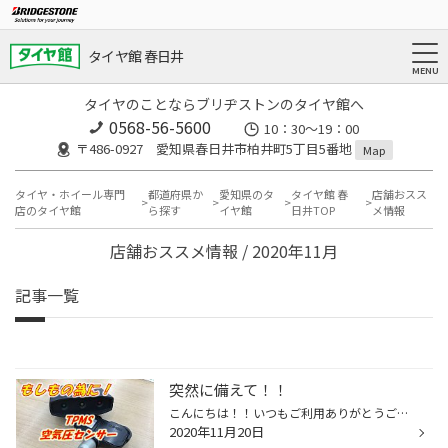
タイヤ館 春日井
タイヤのことならブリヂストンのタイヤ館へ
0568-56-5600
10：30～19：00
〒486-0927 愛知県春日井市柏井町5丁目5番地
Map
タイヤ・ホイール専門
都道府県か
愛知県のタ
タイヤ館 春
店舗おスス
店のタイヤ館
ら探す
イヤ館
日井TOP
メ情報
店舗おススメ情報 / 2020年11月
記事一覧
突然に備えて！！
こんにちは！！いつもご利用ありがとうございます。 タイヤ館 春日井店です。 突然ですが、、、タイヤの空気圧確認をこまめに行っていますか？？ 空気圧ひとつで、タイヤ長持ちに繋がりますし、 もしかしたら、空気が抜けていてパンク？？！！してしまっている 可能性もあります。 そんなときの為に...
2020年11月20日