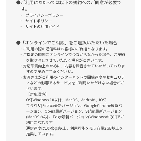
ご利用にあたっては以下の規約へのご同意が必要で
す。
プライバシーポリシー
サイトポリシー
サイトの利用ガイド
「オンラインでご相談」をご選択いただいた場合
ご利用の際の通信料はお客様のご負担となります。
ご指定の時間にオンラインでつながらなかった場合、ご予約
を取り消しさせていただく場合がございます。
対応品質向上のために、内容を録音させていただいておりま
すので予めご了承ください。
お客さまがご利用のインターネットの回線速度やセキュリテ
ィなどの影響で本サービスをご利用いただけない場合がご
ざいます。
【対応環境】
OS[Windows 10以降、MacOS、Android、iOS]
ブラウザ[Firefox最新バージョン、GoogleChrome最新バ
ージョン、Opera最新バージョン、Safari最新バージョン
(MacOSのみ) 、Edge最新バージョン(Windowsのみ) ]でご
利用になれます
通信速度は10Mbps以上、利用可能メモリ容量2GB以上を
推奨しています。