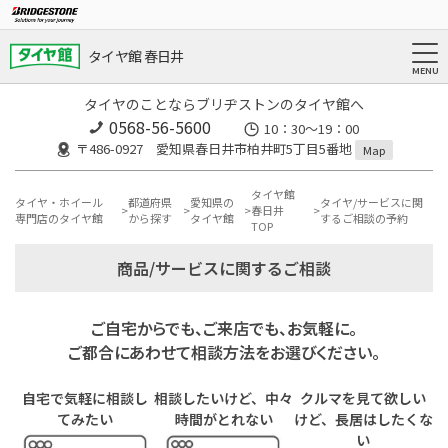
タイヤ館 春日井
タイヤのことならブリヂストンのタイヤ館へ
0568-56-5600
10：30～19：00
〒486-0927 愛知県春日井市柏井町5丁目5番地
Map
タイヤ館
タイヤ・ホイール
都道府県
愛知県の
タイヤ/サービスに関
春日井
専門店のタイヤ館
から探す
タイヤ館
するご相談の予約
TOP
商品/サービスに関するご相談
ご自宅からでも、ご来店でも、お気軽に。
ご都合にあわせて相談方法をお選びください。
自宅で気軽に相談し
相談したいけど、中々
クルマを見て欲しい
てみたい
時間がとれない
けど、長居はしたくな
い