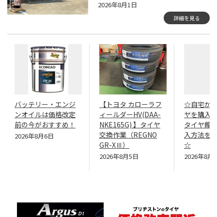
2026年8月1日
詳細を見る
バッテリー・エンジ
【トヨタ カローラフ
☆自宅か
ンオイルは価格改定
ィールダーHV(DAA-
ヤを購入
前の今がおすすめ！
NKE165G) 】タイヤ
タイヤ館
交換作業（REGNO
入方法を
2026年8月6日
GR-XⅢ）
☆
2026年8月5日
2026年8月