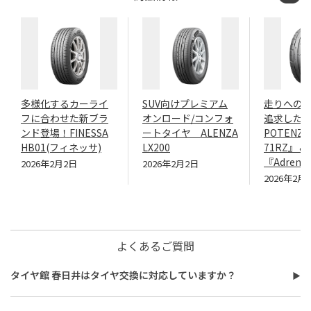
多様化するカーライ
SUV向けプレミアム
走りへの
フに合わせた新ブラ
オンロード/コンフォ
追求したN
ンド登場！FINESSA
ートタイヤ ALENZA
POTENZA
HB01(フィネッサ)
LX200
71RZ』＆
『Adrenal
2026年2月2日
2026年2月2日
2026年2月
よくあるご質問
タイヤ館 春日井はタイヤ交換に対応していますか？
タイヤ館 春日井はタイヤ交換に対応しています。