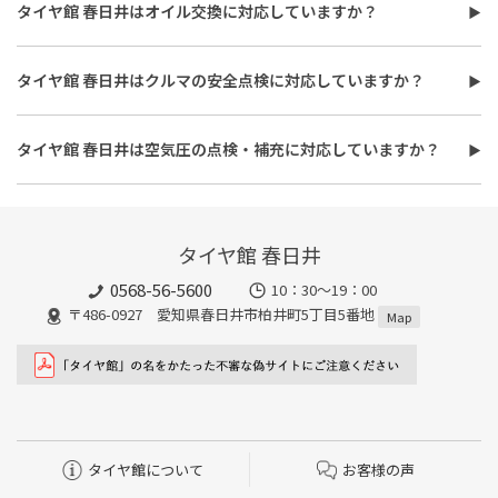
費用は、タイヤ交換工賃のほかに、タイヤ本体の価格やホイール
タイヤ館 春日井はオイル交換に対応していますか？
バランス調整、使用済みタイヤ処分費用などがかかる場合があり
タイヤ館 春日井はオイル交換に対応しています。
ます。
使用するオイルの種類（鉱物油・部分合成油・全合成油）や粘
また、作業時間は最短で約30分程度ですが、作業内容や交換本
タイヤ館 春日井はクルマの安全点検に対応していますか？
度、交換量によって費用が変わります。工賃やフィルター代を含め
数、車種により異なり、時間がかかる場合もございます。詳細は店
タイヤ館 春日井はおクルマの安全点検に対応しています。最短30
た交換費用については、店舗スタッフまでお問い合わせくださ
舗スタッフまでお気軽にご相談ください
分、無料で対応させていただきます。
い。
タイヤ館 春日井は空気圧の点検・補充に対応していますか？
また、所要時間は最短約30分程度になります。こちらもオイルフ
タイヤ館 春日井は空気圧の点検・補充に対応しています。最短15
ィルターの同時交換や、在庫・車種、作業時期等により時間が変
分、無料で対応させていただきます。
わることもありますので、詳細は店舗スタッフまでお気軽にご相
談ください。
タイヤ館 春日井
0568-56-5600
10：30～19：00
〒486-0927 愛知県春日井市柏井町5丁目5番地
Map
タイヤ館について
お客様の声