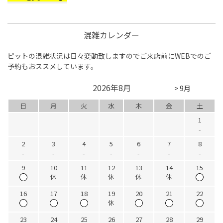
混雑カレンダー
ピットの混雑状況は日々変動致しますのでご来店前にWEBでのご
予約もおススメしています。
2026年8月
> 9月
日
月
火
水
木
金
土
1
-
2
3
4
5
6
7
8
-
-
-
-
-
-
-
9
10
11
12
13
14
15
休
休
休
休
休
16
17
18
19
20
21
22
休
23
24
25
26
27
28
29