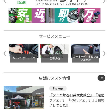
サービスメニュー
イル交
カーオーディオ ビジュ
カーメンテンナンス
愛車点検
アル関連
店舗おススメ情報
『タイヤ館春日井大商談会』 『足廻
りフェア』 『RAYSフェア』1日目終
了しました‼