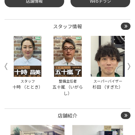
店舗情報
Webチラシ
タイヤ点検・安全点検/タ
イヤ履き替え/オイル交
換/その他ピット作業の予
約
スタッフ情報
クローク契約会員専用タ
イヤ履き替え※タイヤ履
き替えを希望のクローク
契約会員の方はこちらを
選択ください
本日のタイヤ履き替え順
番待ち予約 ※クローク契
約会員の方はご利用いた
だけません
スタッフ
整備主任者
スーパーバイザー
)
十時 （ととき）
五十嵐 （いがら
杉田 （すぎた）
し）
店舗紹介