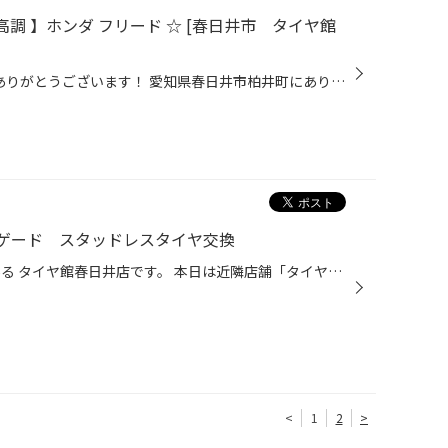
-R 車高調 】ホンダ フリード ☆ [春日井市 タイヤ館
こんにちは 当店のHPをご覧頂きありがとうございます！ 愛知県春日井市柏井町にありますタイヤ館春日井です！ 【↓アクセスMAP↓】 https://www.taiyaka...
ゲード スタッドレスタイヤ交換
こんにちは！ 愛知県春日井市にある タイヤ館春日井店です。 本日は近隣店舗「タイヤ館焼山店」での作業事例をご紹介致します。 当店でも同様の作業可能ですので気になる方はお気軽にお問合せ下さいませ！ ↓↓↓↓↓↓↓ タイヤ館春日井 アクセスマップ ↑↑↑↑↑↑↑ クライスラー ジープ レネゲード スタッド...
<
1
2
>