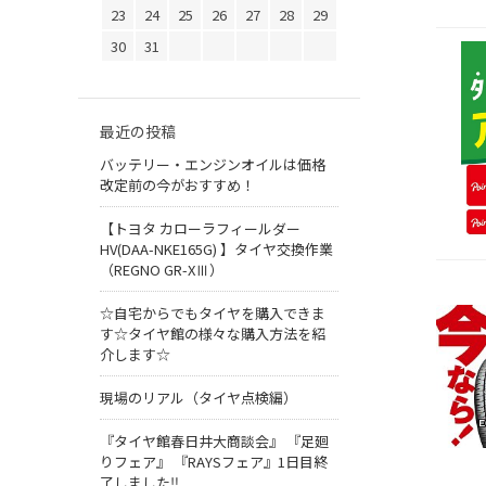
23
24
25
26
27
28
29
30
31
最近の投稿
バッテリー・エンジンオイルは価格
改定前の今がおすすめ！
【トヨタ カローラフィールダー
HV(DAA-NKE165G) 】タイヤ交換作業
（REGNO GR-XⅢ）
☆自宅からでもタイヤを購入できま
す☆タイヤ館の様々な購入方法を紹
介します☆
現場のリアル（タイヤ点検編）
『タイヤ館春日井大商談会』 『足廻
りフェア』 『RAYSフェア』1日目終
了しました‼