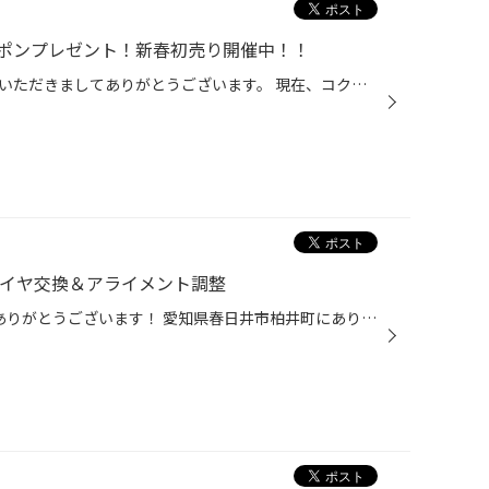
ポンプレゼント！新春初売り開催中！！
こんにちは、いつも当店をご利用いただきましてありがとうございます。 現在、コクピット・タイヤ館より、日頃の感謝を込めまして、 コクピット・タイヤ館のアプリをダウンロードして頂いた方全員に お年玉クーポンをプレゼントしています！ もちろん、新規でダウンロードして頂いた方だけではなく...
タイヤ交換＆アライメント調整
こんにちは 当店のHPをご覧頂きありがとうございます！ 愛知県春日井市柏井町にありますタイヤ館春日井です！ 【↓アクセスMAP↓】 https://www.taiyaka...