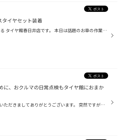
レスタイヤセット装着
こんにちは！ 愛知県春日井市にある タイヤ館春日井店です。 本日は話題のお車の作業事例をご紹介致します。 春日井市、小牧市、名古屋市守山区、名古屋市北区など からもご来店頂いています。 ↓↓↓↓↓↓↓ タイヤ館春日井 アクセスマップ ↑↑↑↑↑↑↑ さて、本日の作業のご紹介は VW【T-CROSS】のスタッド...
めに、おクルマの日常点検もタイヤ館におまか
こんにちは、いつも当店をご利用いただきましてありがとうございます。 突然ですが、おクルマの日常点検を最後にされたのはいつだったか覚えていらっしゃいますか？ 最近では、おクルマを長く乗り続ける方が増えてきているようで、 当店にもおクルマを大事に乗られているお客様が多くいらっしゃいま...