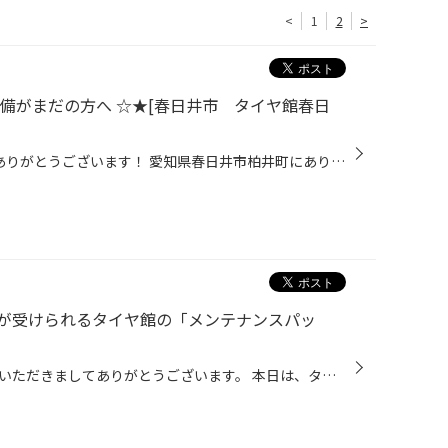
<
1
2
>
備がまだの方へ ☆★[春日井市 タイヤ館春日
こんにちは 当店のHPをご覧頂きありがとうございます！ 愛知県春日井市柏井町にありますタイヤ館春日井です！ 【↓アクセスMAP↓】 https://www.taiyakan.co.jp/shop/kasugai/about/access/ さて 先日、日本各地で大雪や積雪など 猛威をふるった大型寒波が到来し 各地で大混乱となっていましたね これ...
が受けられるタイヤ館の「メンテナンスパッ
こんにちは、いつも当店をご利用いただきましてありがとうございます。 本日は、タイヤ館でお得にメンテナンスサービスを受けることができる 「メンテナンスパック」をご紹介いたします。 唐突ですが、普段、おクルマの管理をどのようにされていますか？ 当店にお越しいただくお客様にお聞きすると...