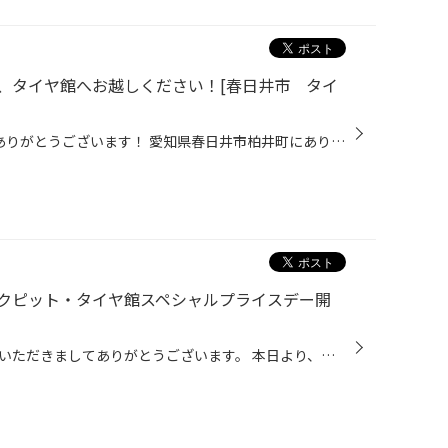
、タイヤ館へお越しください！[春日井市 タイ
こんにちは 当店のHPをご覧頂きありがとうございます！ 愛知県春日井市柏井町にありますタイヤ館春日井です！ 【↓アクセスMAP↓】 https://www.taiyakan.co.jp/shop/kasugai/about/access/ 冬になり スタッドレスタイヤ⇔ノーマルタイヤの履き替え の季節となりますね。 履き替え（脱着）作業をお店で...
クピット・タイヤ館スペシャルプライスデー開
こんにちは、いつも当店をご利用いただきましてありがとうございます。 本日より、コクピット・タイヤ館の一部店舗におきまして、 期間限定！ サイズ限定！！ 数量限定！！！ で、お得にタイヤをお求めいただけるスペシャルプライスデーがスタートします。 もちろん、当店でもご提供しております。 ...