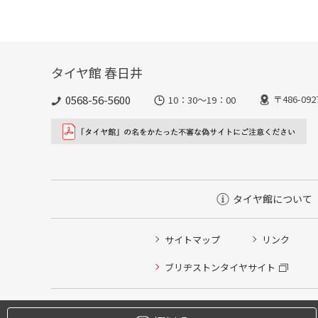
タイヤ館 春日井
0568-56-5600
〒486-
10：30～19：00
タイヤ館について
サイトマップ
リンク
タイヤ点検・安全点検/タイヤ履き替え/オイル交換/その
ブリヂストンタイヤサイト
クローク契約会員専用タイヤ履き替え※タイヤ履き替えを
本日のタイヤ履き替え順番待ち予約 ※クローク契約会員