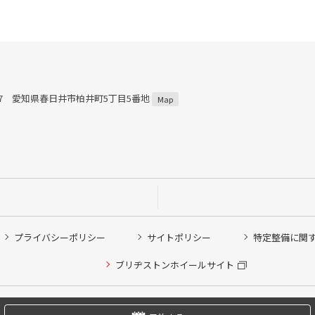
0927 愛知県春日井市柏井町5丁目5番地
Map
プライバシーポリシー
サイトポリシー
特定整備に関
他ピット作業の予約
ブリヂストンホイールサイト
希望のクローク契約会員の方はこちらを選択ください
の方はご利用いただけません
Copyright © 2024 Bridgestone Retail Co.,Ltd. All rights Reserved.