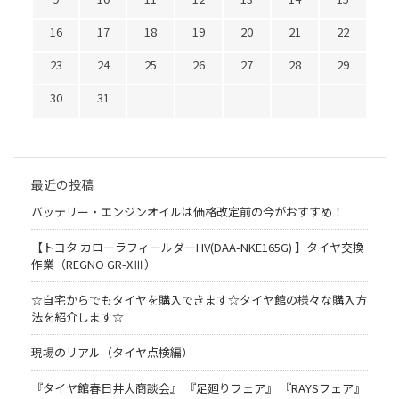
16
17
18
19
20
21
22
23
24
25
26
27
28
29
30
31
最近の投稿
バッテリー・エンジンオイルは価格改定前の今がおすすめ！
【トヨタ カローラフィールダーHV(DAA-NKE165G) 】タイヤ交換
作業（REGNO GR-XⅢ）
☆自宅からでもタイヤを購入できます☆タイヤ館の様々な購入方
法を紹介します☆
現場のリアル（タイヤ点検編）
『タイヤ館春日井大商談会』 『足廻りフェア』 『RAYSフェア』