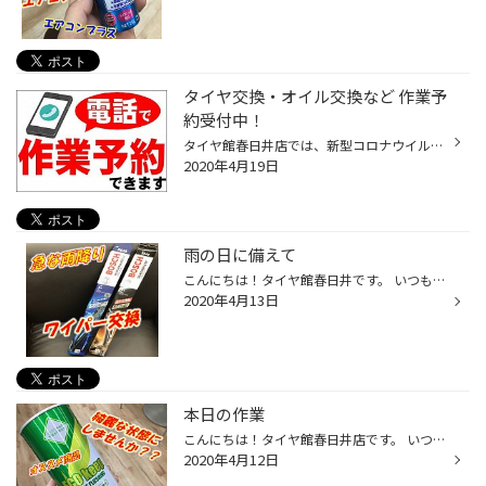
タイヤ交換・オイル交換など 作業予
約受付中！
タイヤ館春日井店では、新型コロナウイルスの感染拡大の防止として 「密閉空間」「密集場所」「密接場面」の3つの「密」を避ける為に お電話１本で作業予約サービスを実施しております！ 対象となるのは ・通常のタイヤ交換 ・冬タイヤから夏タイヤへのタイヤ交換 （脱着作業） ・オイル交換 ・バッ...
2020年4月19日
雨の日に備えて
こんにちは！タイヤ館春日井です。 いつもご利用ありがとうございます。 今日も天気が良くなく、雨が続いてますね。 運転時の視界、どうですか？？ 強い雨降りに視界奪われていませんか？？ ワイパー１つ買えるだけでも、視界はよくなります！！ 撥水のワイパーも取り扱っていますので、 さらに、さ...
2020年4月13日
本日の作業
こんにちは！タイヤ館春日井店です。 いつもご利用ありがとうございます。 オイル交換だけで落ち切らない蓄積した汚れを 洗浄してくれる商品！！ エンジン内部洗浄剤 エレメント（オイルフィルター）ご交換のお客様で エンジン内部洗浄剤の作業を一緒に行わさせていただきました。 エコ性能、加速性...
2020年4月12日