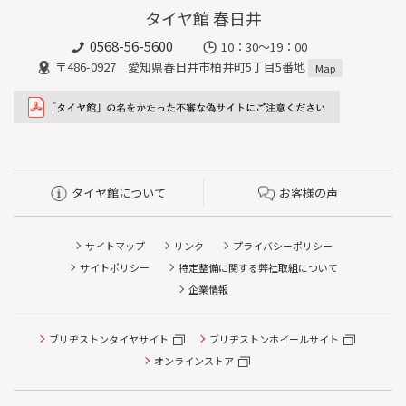
タイヤ館 春日井
0568-56-5600
10：30～19：00
〒486-0927 愛知県春日井市柏井町5丁目5番地
Map
タイヤ館について
お客様の声
サイトマップ
リンク
プライバシーポリシー
サイトポリシー
特定整備に関する弊社取組について
企業情報
タイヤ点検・安全点検/タイヤ履き替え/オイル交換/その他
ブリヂストンタイヤサイト
ブリヂストンホイールサイト
ピット作業の予約
オンラインストア
クローク契約会員専用タイヤ履き替え※タイヤ履き替えを
希望のクローク契約会員の方はこちらを選択ください