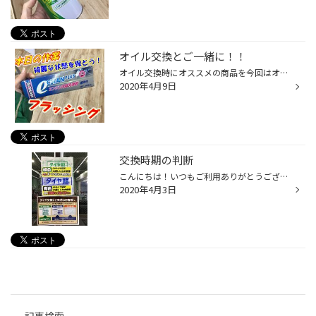
オイル交換とご一緒に！！
オイル交換時にオススメの商品を今回はオススメ致します。 エンジンの内部をクリーン、綺麗にするフラッシングです。 オイル交換はどのお車でも必ず行っていくもので、今後も乗り続ける、あるいは 綺麗な状態を保ちたい！！というお客様には特におすすめの商品です。 この商品は、ゆっくり汚れを落...
2020年4月9日
交換時期の判断
こんにちは！いつもご利用ありがとうございます。 本日は、お客様から冬タイヤから夏タイヤへの脱着作業の ご予約がありました。 お持ち込み頂いたタイヤ状態大丈夫かな？ そのまま取り付けて、タイヤの性能、安心かな？ と、思うこともあるかと思います！！！ 当店で、ご購入のお客様は、タイヤ状...
2020年4月3日