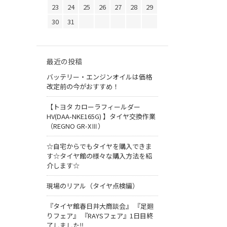
23
24
25
26
27
28
29
30
31
最近の投稿
バッテリー・エンジンオイルは価格
改定前の今がおすすめ！
【トヨタ カローラフィールダー
HV(DAA-NKE165G) 】タイヤ交換作業
（REGNO GR-XⅢ）
☆自宅からでもタイヤを購入できま
す☆タイヤ館の様々な購入方法を紹
介します☆
現場のリアル（タイヤ点検編）
『タイヤ館春日井大商談会』 『足廻
りフェア』 『RAYSフェア』1日目終
了しました‼