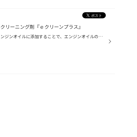
内部クリーニング剤『ｅクリーンプラス』
これはオススメです！ 使用中のエンジンオイルに添加することで、エンジンオイルの分散性能を向上させ、走行しながらエンジン内部をクリーニングすることのできるエンジンオイル添加剤です。 フラッシングオイルやフラッシング剤のようにオイル交換の作業を伴わないので、手軽にエンジン内部のクリ...