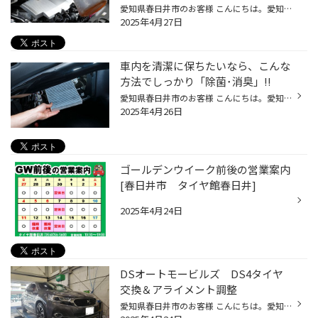
愛知県春日井市のお客様 こんにちは。愛知県春日井市柏井町のタイヤ館春日井店です。 当店のHPをご覧頂きありがとうございます。 ☆便利でお得なタイヤ館アプリ 詳しくはこちらから☆ ちょっとしたお買い物から家族の送り迎え、お休みの日にはみんなでお出かけと、日々の暮らしの中にクルマがあるとや...
2025年4月27日
車内を清潔に保ちたいなら、こんな
方法でしっかり「除菌･消臭」!!
愛知県春日井市のお客様 こんにちは。愛知県春日井市柏井町のタイヤ館春日井店です。 当店のHPをご覧頂きありがとうございます。 ☆便利でお得なタイヤ館アプリ 詳しくはこちらから☆ クルマは移動のための大切な手段ですが、車内は言わばご自宅の「部屋」のようなもの。ある程度の時間、その空間のな...
2025年4月26日
ゴールデンウイーク前後の営業案内
[春日井市 タイヤ館春日井]
2025年4月24日
DSオートモービルズ DS4タイヤ
交換＆アライメント調整
愛知県春日井市のお客様 こんにちは。愛知県春日井市柏井町のタイヤ館春日井店です。 当店のHPをご覧頂きありがとうございます。 ☆便利でお得なタイヤ館アプリ 詳しくはこちらから☆ 【↓アクセスMAP↓】 https://www.taiyakan.co.jp/shop/kasugai/about/access/ 本日はわ...