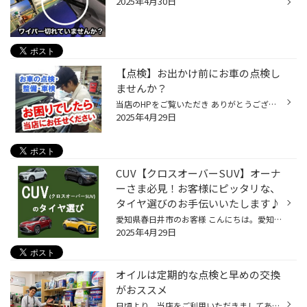
2025年4月30日
【点検】お出かけ前にお車の点検し
ませんか？
当店のHPをご覧いただき ありがとうございます。 タイヤ館アプリダウンロードでお得にタイヤGET‼ ⇨こちらから⇦ お出かけでお車をたくさん乗られたあとは メンテナンスしませんか？ 当店はお車の無料点検を実施しております✨ 点検項目 ①タイヤ タイヤの専門店として、各種測定機器を使用し 空気圧・...
2025年4月29日
CUV【クロスオーバーSUV】オーナ
ーさま必見！お客様にピッタリな、
タイヤ選びのお手伝いいたします♪
愛知県春日井市のお客様 こんにちは。愛知県春日井市柏井町のタイヤ館春日井店です。 当店のHPをご覧頂きありがとうございます。 ☆便利でお得なタイヤ館アプリ 詳しくはこちらから☆ こんにちは 当店のHPをご覧頂きありがとうございます！ 愛知県春日井市柏井町にありますタイヤ館春日井です！ 【↓ア...
2025年4月29日
オイルは定期的な点検と早めの交換
がおススメ
日頃より、当店をご利用いただきましてありがとうございます。 本日は、オイルの点検・交換についてのご紹介です。 オイル交換ならコクピット・タイヤ館にお任せ！ 突然ですが、当店でおクルマのオイルの点検や交換ができることをご存じでしたか？ 専用の器具を用いて、オイルの状態を確認し、 必要...