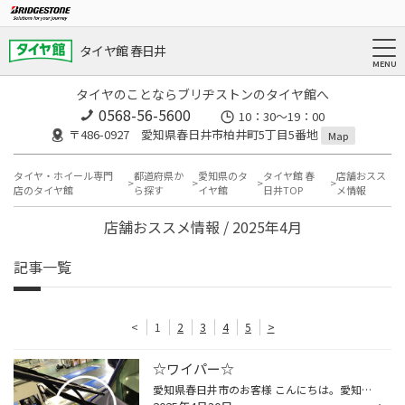
タイヤ館 春日井
タイヤのことならブリヂストンのタイヤ館へ
0568-56-5600
10：30～19：00
〒486-0927 愛知県春日井市柏井町5丁目5番地
Map
タイヤ・ホイール専門
都道府県か
愛知県のタ
タイヤ館 春
店舗おスス
店のタイヤ館
ら探す
イヤ館
日井TOP
メ情報
店舗おススメ情報 / 2025年4月
記事一覧
<
1
2
3
4
5
>
☆ワイパー☆
愛知県春日井市のお客様 こんにちは。愛知県春日井市柏井町のタイヤ館春日井店です。 当店のHPをご覧頂きありがとうございます。 ☆便利でお得なタイヤ館アプリ 詳しくはこちらから☆ 先日タイヤ交換で入庫したお車のワイパーを見てみると‥ ワイパーが切れていました。 ・ゴムのひび割れ ・ゴムの裂け...