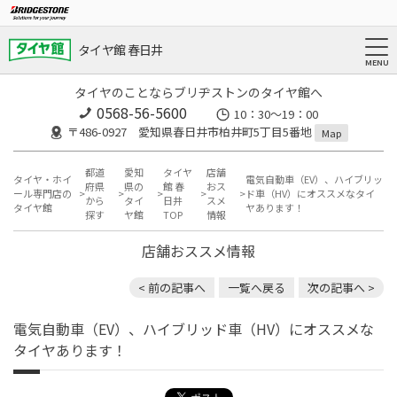
タイヤ館 春日井
タイヤのことならブリヂストンのタイヤ館へ
0568-56-5600
10：30～19：00
〒486-0927 愛知県春日井市柏井町5丁目5番地
Map
都道
愛知
タイヤ
店舗
タイヤ・ホイ
電気自動車（EV）、ハイブリッ
府県
県の
館 春
おス
ール専門店の
ド車（HV）にオススメなタイ
から
タイ
日井
スメ
タイヤ館
ヤあります！
探す
ヤ館
TOP
情報
店舗おススメ情報
< 前の記事へ
一覧へ戻る
次の記事へ >
電気自動車（EV）、ハイブリッド車（HV）にオススメな
タイヤあります！