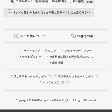
〒486-0927 愛知県春日井市柏井町5丁目5番地
Map
タイヤ館について
お客様の声
サイトマップ
リンク
プライバシーポリシー
サイトポリシー
特定整備に関する弊社取組について
企業情報
ブリヂストンタイヤサイト
ブリヂストンホイールサイト
タイヤ点検・安全点検/タイヤ履き替え/オイル交換/その他
ピット作業の予約
オンラインストア
クローク契約会員専用タイヤ履き替え※タイヤ履き替えを
希望のクローク契約会員の方はこちらを選択ください
Copyright © 2024 Bridgestone Retail Co.,Ltd. All rights Reserved.
本日のタイヤ履き替え順番待ち予約 ※クローク契約会員の
方はご利用いただけません