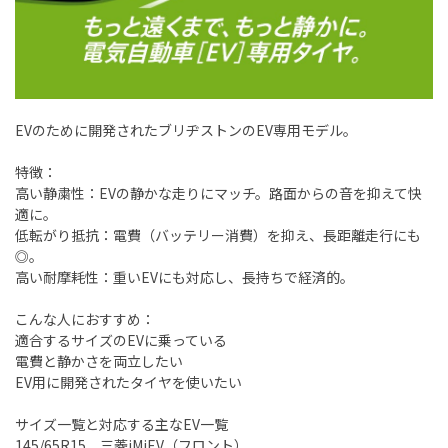
EVのために開発されたブリヂストンのEV専用モデル。
特徴：
高い静粛性：EVの静かな走りにマッチ。路面からの音を抑えて快
適に。
低転がり抵抗：電費（バッテリー消費）を抑え、長距離走行にも
◎。
高い耐摩耗性：重いEVにも対応し、長持ちで経済的。
こんな人におすすめ：
適合するサイズのEVに乗っている
電費と静かさを両立したい
EV用に開発されたタイヤを使いたい
サイズ一覧と対応する主なEV一覧
145/65R15 三菱iMiEV（フロント）