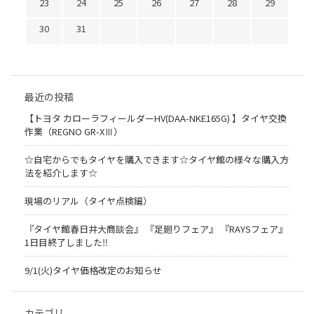
23
24
25
26
27
28
29
30
31
最近の投稿
【トヨタ カローラフィールダーHV(DAA-NKE165G) 】タイヤ交換
作業（REGNO GR-XⅢ）
☆自宅からでもタイヤを購入できます☆タイヤ館の様々な購入方
法を紹介します☆
現場のリアル（タイヤ点検編）
『タイヤ館春日井大商談会』 『足廻りフェア』 『RAYSフェア』
1日目終了しました‼
9/1(火)タイヤ価格改定のお知らせ
カテゴリ