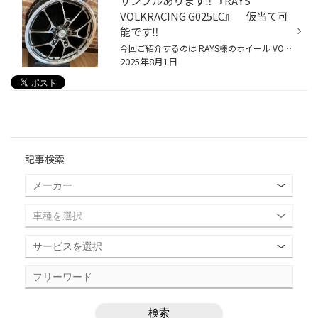
サンプルあります‼️ 『RAYS
VOLKRACING G025LC』 仮当て可
能です‼️
今回ご紹介するのは RAYS様のホイール VOLKRACING 『G025LC』 RAYSホイールの中でも人気シリーズ VOLKRACINGの高級感あふれるホイール 車のドレスアップに最適なホイールです ホイールサイズ:20x8.5J 5/114 +38 カラーリング:シャイニングライトメタル 装着可能車種:LEXUS RX LEXUS MX ハリアー な...
2025年8月1日
記事検索