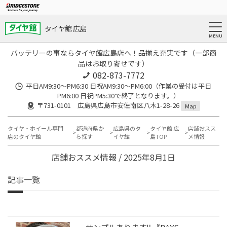
タイヤ館 広島
バッテリーの事ならタイヤ館広島店へ！品揃え充実です（一部商
品はお取り寄せです）
082-873-7772
平日AM9:30～PM6:30 日祝AM9:30〜PM6:00（作業の受付は平日
PM6:00 日祝PM5:30で終了となります。）
〒731-0101 広島県広島市安佐南区八木1-28-26
Map
タイヤ・ホイール専門
都道府県か
広島県のタ
タイヤ館 広
店舗おスス
店のタイヤ館
ら探す
イヤ館
島TOP
メ情報
店舗おススメ情報 / 2025年8月1日
記事一覧