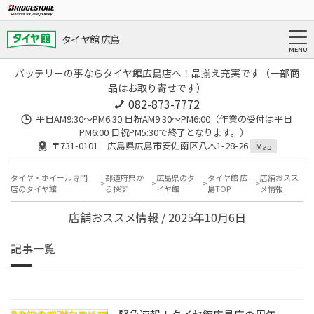
タイヤ館 広島
バッテリーの事ならタイヤ館広島店へ！品揃え充実です（一部商
品はお取り寄せです）
082-873-7772
平日AM9:30～PM6:30 日祝AM9:30〜PM6:00（作業の受付は平日
PM6:00 日祝PM5:30で終了となります。）
〒731-0101 広島県広島市安佐南区八木1-28-26
Map
タイヤ・ホイール専門
都道府県か
広島県のタ
タイヤ館 広
店舗おスス
店のタイヤ館
ら探す
イヤ館
島TOP
メ情報
店舗おススメ情報 / 2025年10月6日
記事一覧