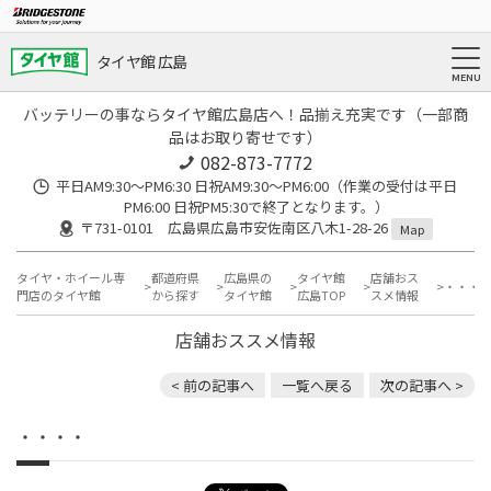
タイヤ館 広島
バッテリーの事ならタイヤ館広島店へ！品揃え充実です（一部商
品はお取り寄せです）
082-873-7772
平日AM9:30～PM6:30 日祝AM9:30〜PM6:00（作業の受付は平日
PM6:00 日祝PM5:30で終了となります。）
〒731-0101 広島県広島市安佐南区八木1-28-26
Map
タイヤ・ホイール専
都道府県
広島県の
タイヤ館
店舗おス
・・・
門店のタイヤ館
から探す
タイヤ館
広島TOP
スメ情報
店舗おススメ情報
< 前の記事へ
一覧へ戻る
次の記事へ >
・・・・