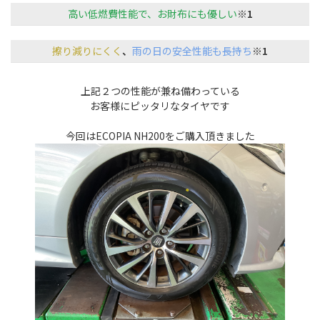
高い低燃費性能
で、
お財布にも優しい
※1
擦り減りにくく
、
雨の日の
安全性能も
長持ち
※1
上記２つの性能が兼ね備わっている
お客様にピッタリなタイヤです
今回はECOPIA NH200をご購入頂きました