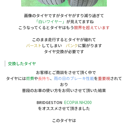
画像のタイヤですがタイヤがすり減り過ぎて
「白いワイヤー」
が見えてますね
こうなってくるとタイヤはもう
限界を超えています
このまま走行するとタイヤが破れて
バースト
してしまい
パンク
に繋がります
タイヤ交換が必要です
交換したタイヤ
お客様とご商談をさせて頂く中で
タイヤには
燃費
や
長持ち
、
雨の日のブレーキ性能
を
重要視
されて
おり
普段のお車の使い方をお伺いさせて頂いた結果
BRIDGESTON
ECOPIA NH200
をオススメさせて頂きました
このタイヤは