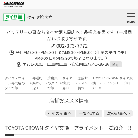
タイヤ館 広島
バッテリーの事ならタイヤ館広島店へ！品揃え充実です（一部商
品はお取り寄せです）
082-873-7772
平日AM9:30～PM6:30 日祝AM9:30〜PM6:00（作業の受付は平日
PM6:00 日祝PM5:30で終了となります。）
〒731-0101 広島県広島市安佐南区八木1-28-26
Map
タイヤ・ホイ
都道府
広島県
タイヤ
店舗お
TOYOTA CROWN タイヤ交
ール専門店の
県から
のタイ
館 広
ススメ
換 アライメント ご紹
タイヤ館
探す
ヤ館
島TOP
情報
介 ‼️
店舗おススメ情報
< 前の記事へ
一覧へ戻る
次の記事へ >
TOYOTA CROWN タイヤ交換 アライメント ご紹介 ‼️