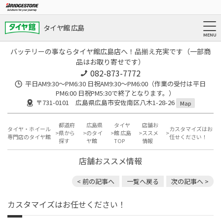
タイヤ館 広島
バッテリーの事ならタイヤ館広島店へ！品揃え充実です（一部商
品はお取り寄せです）
082-873-7772
平日AM9:30～PM6:30 日祝AM9:30〜PM6:00（作業の受付は平日
PM6:00 日祝PM5:30で終了となります。）
〒731-0101 広島県広島市安佐南区八木1-28-26
Map
都道府
広島県
タイヤ
店舗お
タイヤ・ホイール
カスタマイズはお
県から
のタイ
館 広島
ススメ
専門店のタイヤ館
任せください！
探す
ヤ館
TOP
情報
店舗おススメ情報
< 前の記事へ
一覧へ戻る
次の記事へ >
カスタマイズはお任せください！