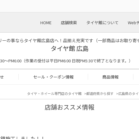
HOME
店舗検索
タイヤ館について
Web
リーの事ならタイヤ館広島店へ！品揃え充実です（一部商品はお取り寄
タイヤ館 広島
M9:30〜PM6:00（作業の受付は平日PM6:00 日祝PM5:30で終了となります。）
せ
セール・クーポン情報
商品情報
タイヤ・ホイール専門店のタイヤ館
都道府県から探す
広島県のタイ
店舗おススメ情報
防錆施工しました！！