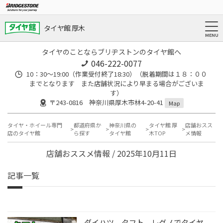
タイヤ館 厚木
タイヤのことならブリヂストンのタイヤ館へ
046-222-0077
10：30～19:00（作業受付終了18:30）（脱着期間は１８：００
までとなります また店舗状況により早まる場合がございま
す）
〒243-0816 神奈川県厚木市林4-20-41
Map
タイヤ・ホイール専門
都道府県か
神奈川県の
タイヤ館 厚
店舗おスス
店のタイヤ館
ら探す
タイヤ館
木TOP
メ情報
店舗おススメ情報 / 2025年10月11日
記事一覧
ダイハツ タフト レグノでタイヤ