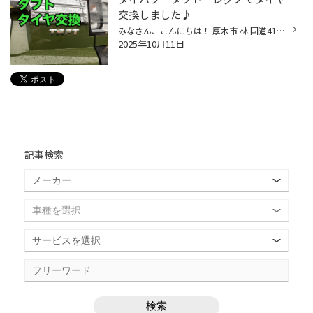
交換しました♪
みなさん、こんにちは！ 厚木市 林 国道412号線沿い ゴルフ用品の ゴルフドゥ さん向かいの タイヤ館厚木店 ざわちん です(*´◒`*) 本日は ダイハツ タフト の タイヤ交換をご紹介いたします(#^.^#) こちらのお客様は そろそろタイヤ交換だよね～ とご来店されました タイヤを見てみると 今年で４年...
2025年10月11日
記事検索