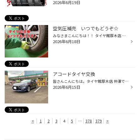
2026年6月19日
空気圧補充 いつでもどうぞ☆
みなさまこんにちは！！ タイヤ館厚木店 ざわちんです(^^♪ みなさん、タイヤの空気圧見てますか～？ 本来であれば、空気圧の補充は 月に１回 と言われています！！ タイヤは空気圧によって耐えられる重さが変わってきますので 空気圧不足ですと 最悪バーストの危険性や タイヤが早く減ってしまった...
2026年6月18日
アコードタイヤ交換
皆さんこんにちは。タイヤ館厚木店 仲澤です。 今回ご紹介しますのはHONDA アコードのタイヤ交換作業をご紹介します。 作業内容 235/45R18 REGNO GR-XIII 装着になります。 詳しくはリンクからご確認下さい。 先代モデルGR-XⅡと比べ ・乗り心地向上 ・軽快なハンドリングでふらつきを低減 ・ウェッ...
2026年6月15日
<
1
2
3
4
5
…
378
379
>