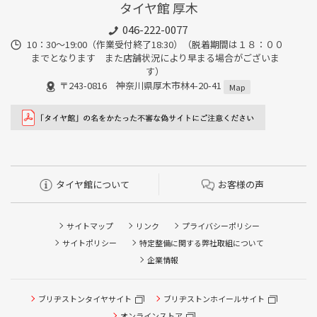
タイヤ館 厚木
046-222-0077
10：30～19:00（作業受付終了18:30）（脱着期間は１８：００
までとなります また店舗状況により早まる場合がございま
す）
〒243-0816 神奈川県厚木市林4-20-41
Map
タイヤ館について
お客様の声
サイトマップ
リンク
プライバシーポリシー
サイトポリシー
特定整備に関する弊社取組について
企業情報
ブリヂストンタイヤサイト
ブリヂストンホイールサイト
タイヤ点検・安全点検/タイヤ履き替え/オイル交換/その他
ピット作業の予約
オンラインストア