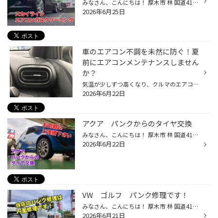
みなさん、こんにちは！ 厚木市 林 国道412号線沿い WILD-1 さん横の タイヤ館厚木店 ざわちん です(*´◒`*) 本日は 日産スカイライン の エアコンガスクリーニング施工 をご紹介いたします(#^.^#) こちらのお客様は 定期的なエアコンガスの規定値での調整をしてほしい とご来店されました それでは...
2026年6月25日
車のエアコン不調を未然に防ぐ！夏
前にエアコンメンテナンスしません
か？
気温が少しずつ高くなり、クルマのエアコンを使用する機会も増えてきていると思います。 是非、夏本番を迎える前におクルマのエアコンのメンテナンスをしませんか？ 【より快適に♪今がおススメ！カーエアコンのメンテナンス】 ■エアコンガスクリーニング おクルマの経年劣化によって、エアコンの効...
2026年6月22日
アクア パンクからのタイヤ交換
みなさん、こんにちは！ 厚木市 林 国道412号線沿い WILD-1 さん横の タイヤ館厚木店 ざわちん です(*´◒`*) 本日は トヨタ アクア の タイヤ交換 をご紹介いたします(#^.^#) こちらのお客様は 以前、他の場所で 外面パンク修理をした所から 漏れてきている とご来店されました 実際タイヤを見てみる...
2026年6月22日
VW ゴルフ パンク修理です！
みなさん、こんにちは！ 厚木市 林 国道412号線沿い WILD-1 さん横の タイヤ館厚木店 ざわちん です(*´◒`*) 本日は VW ゴルフ の パンク修理 をご紹介いたします(#^.^#) こちらのお客様は 空気が漏れる とご来店されました 点検してみると・・・ 刺さってます(-_-;) 貫通しています(;^_^A タイヤの...
2026年6月21日