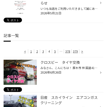
らせ
いつも当店をご利用いただきまして誠にありがとうございます。 昨今の自動車業界全般で 中東情勢の影響による エンジンオイルの欠品が起こっております。 当店に於きましても オイルに欠品が出ており 在庫状況によっては WEBよりご予約をいただいても オイル交換作業を お断りする場合がございます...
2026年5月21日
記事一覧
<
1
2
3
4
5
…
378
379
>
クロスビー タイヤ交換
みなさん、こんにちは！ 厚木市 林 国道412号線沿い WILD-1 さん横の タイヤ館厚木店 ざわちん です(*´◒`*) 本日は クロスビー の タイヤ交換 をご紹介いたします(#^.^#) こちらのお客様は タイヤがすり減ってきたのでタイヤ交換をしたい とご来店されました 今回お選びいただきましたのは 雨に強い...
2026年6月26日
日産 スカイライン エアコンガス
クリーニング