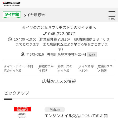
タイヤ館 厚木
タイヤのことならブリヂストンのタイヤ館へ
046-222-0077
10：30～19:00（作業受付終了18:30）（脱着期間は１８：００
までとなります また店舗状況により早まる場合がございま
す）
〒243-0816 神奈川県厚木市林4-20-41
Map
タイヤ・ホイール専門
都道府県か
神奈川県の
タイヤ館 厚
店舗おスス
店のタイヤ館
ら探す
タイヤ館
木TOP
メ情報
店舗おススメ情報
ピックアップ
Pickup
エンジンオイル欠品についてのお知