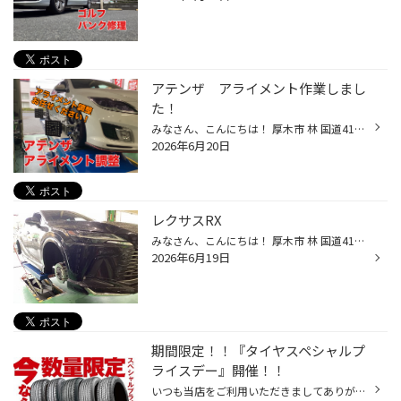
アテンザ アライメント作業しまし
た！
みなさん、こんにちは！ 厚木市 林 国道412号線沿い WILD-1 さん横の タイヤ館厚木店 ざわちん です(*´◒`*) 本日は マツダ アテンザ の アライメント作業 をご紹介いたします(#^.^#) こちらのお客様は 足回りを交換したのでアライメント作業をお願いしたい とご来店されました それでは早速、データ...
2026年6月20日
レクサスRX
みなさん、こんにちは！ 厚木市 林 国道412号線沿い ゴルフ用品の ゴルフドゥ さん向かいの タイヤ館厚木店 仲澤です 本日は レクサス RX の ２０２６年新商品でのタイヤ交換 をご紹介いたします(#^.^#) こちらのお客様は そろそろタイヤ交換時期だね～！ とご来店されました 溝は多少残っておりま...
2026年6月19日
期間限定！！『タイヤスペシャルプ
ライスデー』開催！！
いつも当店をご利用いただきましてありがとうございます。 6/19(金)～6/28(日)まで、コクピット・タイヤ館におきまして、 期間限定！ サイズ限定！！ 数量限定！！！ お得にお買い求めいただける、「タイヤスペシャルプライスデー」がスタートします！ お得なタイヤのご紹介！！ ワゴンR、N-BOX、タ...