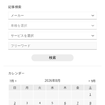
記事検索
カレンダー
2026年8月
7月 <
> 9月
日
月
火
水
木
金
土
1
2
3
4
5
6
7
8