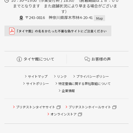
10：30～19:00（作業受付終了18:30）（脱着期間は１８：００
までとなります また店舗状況により早まる場合がございま
す）
〒243-0816 神奈川県厚木市林4-20-41
Map
タイヤ館について
お客様の声
サイトマップ
リンク
プライバシーポリシー
サイトポリシー
特定整備に関する弊社取組について
企業情報
ブリヂストンタイヤサイト
ブリヂストンホイールサイト
タイヤ点検・安全点検/タイヤ履き替え/オイル交換/その他
ピット作業の予約
オンラインストア
クローク契約会員専用タイヤ履き替え※タイヤ履き替えを
希望のクローク契約会員の方はこちらを選択ください