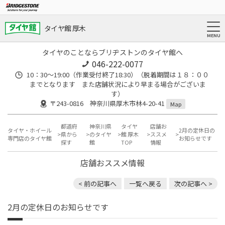
タイヤ館 厚木
タイヤのことならブリヂストンのタイヤ館へ
046-222-0077
10：30～19:00（作業受付終了18:30）（脱着期間は１８：００
までとなります また店舗状況により早まる場合がございま
す）
〒243-0816 神奈川県厚木市林4-20-41
Map
都道府
神奈川県
タイヤ
店舗お
タイヤ・ホイール
2月の定休日の
県から
のタイヤ
館 厚木
ススメ
専門店のタイヤ館
お知らせです
探す
館
TOP
情報
店舗おススメ情報
< 前の記事へ
一覧へ戻る
次の記事へ >
2月の定休日のお知らせです