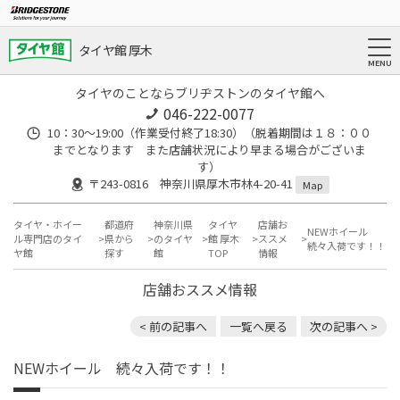
タイヤ館 厚木
タイヤのことならブリヂストンのタイヤ館へ
046-222-0077
10：30～19:00（作業受付終了18:30）（脱着期間は１８：００
までとなります また店舗状況により早まる場合がございま
す）
〒243-0816 神奈川県厚木市林4-20-41
Map
タイヤ・ホイー
都道府
神奈川県
タイヤ
店舗お
NEWホイール
ル専門店のタイ
県から
のタイヤ
館 厚木
ススメ
続々入荷です！！
ヤ館
探す
館
TOP
情報
店舗おススメ情報
< 前の記事へ
一覧へ戻る
次の記事へ >
NEWホイール 続々入荷です！！