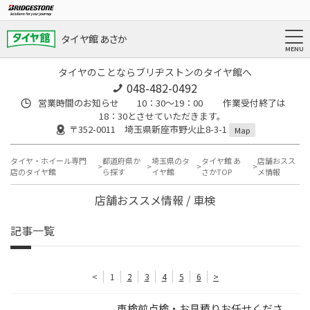
タイヤ館 あさか
タイヤのことならブリヂストンのタイヤ館へ
048-482-0492
営業時間のお知らせ 10：30～19：00 作業受付終了は
18：30とさせていただきます。
〒352-0011 埼玉県新座市野火止8-3-1
Map
タイヤ・ホイール専門
都道府県か
埼玉県のタ
タイヤ館 あ
店舗おスス
店のタイヤ館
ら探す
イヤ館
さかTOP
メ情報
店舗おススメ情報 / 車検
記事一覧
<
1
2
3
4
5
6
>
車検前点検・お見積りお任せくださ