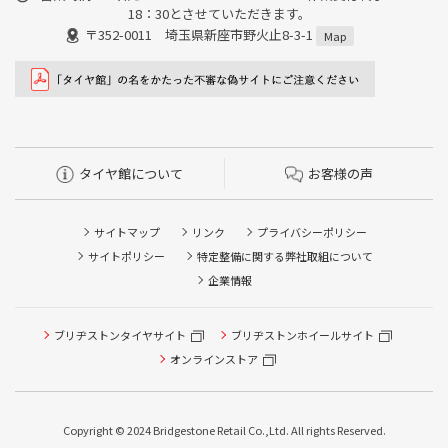
18：30とさせていただきます。
〒352-0011 埼玉県新座市野火止8-3-1
Map
タイヤ館について
お客様の声
サイトマップ
リンク
プライバシーポリシー
サイトポリシー
特定整備に関する弊社取組について
企業情報
タイヤ点検・安全点検/タイヤ履き替え/オイル交換/その他
ブリヂストンタイヤサイト
ブリヂストンホイールサイト
ピット作業の予約
オンラインストア
クローク契約会員専用タイヤ履き替え※タイヤ履き替えを
希望のクローク契約会員の方はこちらを選択ください
Copyright © 2024 Bridgestone Retail Co.,Ltd. All rights Reserved.
本日のタイヤ履き替え順番待ち予約 ※クローク契約会員の