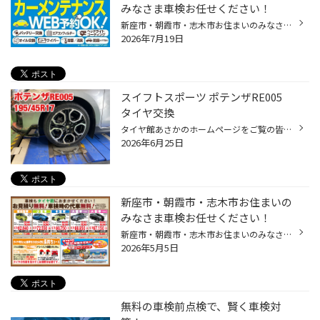
みなさま車検お任せください！
新座市・朝霞市・志木市お住まいのみなさま こんにちは！！ みなさんは愛車の車検の時期をご存じですか？ 車検は自家用乗用車の場合は登録から初回が３年、２回目以降は２年毎と 決まっていますが、ついつい忘れがち・・・。 車検は有効期間満了日の2ヶ月前から受けられます。 早めの準備と予算建て...
2026年7月19日
スイフトスポーツ ポテンザRE005
タイヤ交換
タイヤ館あさかのホームページをご覧の皆様 こんにちは！ いつもご覧いただきありがとうございます！！ 本日は ★ＭＡＺＤＡ3 のタイヤ交換のご紹介です。 タイヤはレグノ GR-XⅢ お選びいただきました タイヤのサイズは215/45R18 です❗️ スタッフ一同、 お客様のご来店を心よりお待ちしております♫ ...
2026年6月25日
新座市 ・朝霞市・志木市お住まいの
みなさま車検お任せください！
新座市・朝霞市・志木市お住まいのみなさま こんにちは！！ みなさんは愛車の車検の時期をご存じですか？ 車検は自家用乗用車の場合は登録から初回が３年、２回目以降は２年毎と 決まっていますが、ついつい忘れがち・・・。 車検は有効期間満了日の１ヶ月前から受けられます。 早めの準備と予算建...
2026年5月5日
無料の車検前点検で、賢く車検対