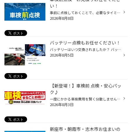
い！
事前に点検しておくことで、必要なタイミングで、必要な個所をメンテナンスでき、車検を受ける際、出費が一度に重なってしまうことを回避！ 「よくわからないけど全部交換しておこう」ではなく、状況に応じた整備をご説明し、ご納得いただいた上で作業を進めます。 車検は、車検満了日の2ヶ月前から...
2026年8月8日
バッテリー点検もお任せください！
バッテリーはいつ交換されましたか？ バッテリーの交換目安は約３年です。 バッテリーは前触れなく突然上がってしまう事も！ 特にハイブリットカーやアイドリングストップカーはバッテリーの負担が大きい為こまめな点検が大切です。この機会に早めの点検を！点検WEB予約も承っています。 是非ご利用...
2026年8月5日
【新登場！】車検前 点検・安心パッ
ク♪
一度にかかる車検費用を賢く分散しませんか？ 当店の車検前 安心点検・交換パックなら、車検時に交換を推奨される部品を車検前のタイミングにお得なパックで交換しておくことで車検時の費用負担を軽減できます！ パックなら店頭単品合計価格から最大15,580円お得になります(^^♪
2026年8月3日
新座市 ・朝霞市・志木市お住まいの