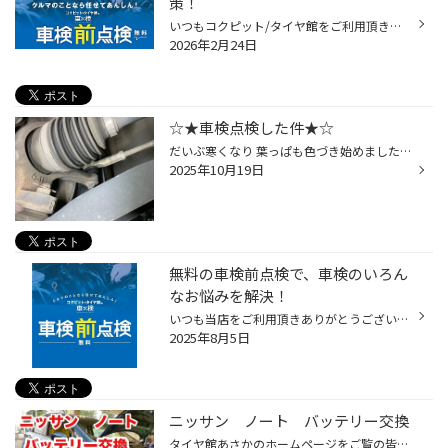
策！
いつもコクピット/タイヤ館をご利用頂きありがとうございます。 今回は、コクピット/タイヤ館がオススメする「車検前点検」についてご紹介いたします。 【車検前点検は、出費を集中させない、かしこい車検対策です】 ・車検って何？よく分からなくて不安・・・。 ・できれば車検の出費を抑えたい・...
2026年2月24日
☆★車検点検した件★☆
だいぶ寒くなり 葉っぱも色づき始めましたね٩(^‿^)۶ なんか最近お腹が空いて困ってしまう ピットスタッフやはぎです（＾∇＾） 今回は＼(^ω^)／ 車検整備(O_O) 3〜2年に一回 どうしても来てしまう 車検の整備を少しずつご紹介します。 今回は第1回 下回り作業の 「ブーツ切れ」 このお車は タイロッ...
2025年10月19日
無料の車検前点検で、車検のいろん
なお悩みを解決！
いつも当店をご利用頂きありがとうございます。 今回は、「車検」をよりお得にお受けいただくために、 コクピット/タイヤ館がオススメする「車検前点検」についてご紹介いたします。 【車検前点検は、出費を集中させない、かしこい車検の受け方】 ・車検って何？車検って良く分からない！ ・はじめ...
2025年8月5日
ニッサン ノート バッテリー交換
タイヤ館あさかのホームページをご覧の皆様 こんにちは！ いつもご覧いただきありがとうございます！！ 本日は ★ニッサン ★ノート のバッテリー交換のご紹介です。 今回交換するバッテリーは3年以上使用しており、 バッテリーの診断結果も要交換でした。 これからの季節、エアコンを使う時期になり...