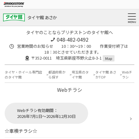
タイヤ館 あさか
タイヤのことならブリヂストンのタイヤ館へ
048-482-0492
営業時間のお知らせ 10：30～19：00 作業受付終了は
18：30とさせていただきます。
〒352-0011 埼玉県新座市野火止8-3-1
Map
タイヤ・ホイール専門店
都道府県か
埼玉県のタ
タイヤ館 あさ
Webチ
のタイヤ館
ら探す
イヤ館
かTOP
ラシ
Webチラシ
Webチラシ有効期間：
2026年7月1日～2026年12月30日
☆車検チラシ☆