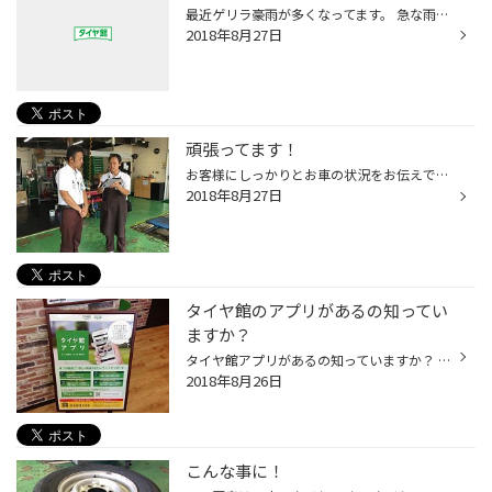
最近ゲリラ豪雨が多くなってます。 急な雨に降られても安心出来るようワイパーの点検等しっかりしましょう( ＾∀＾) また、タイヤの溝が減っているとスリップしやすくなったり止まる距離が伸びてしまいます。 安全点検も無料で行なっていますのでお気軽にご来店下さい(・∀・) あさか 新座 志木 大雨 ...
2018年8月27日
頑張ってます！
お客様にしっかりとお車の状況をお伝えできるように私達は練習を行なっております( ＾∀＾) 今日はその中の一部を紹介したいと思います！ 点検にご来店して頂いたお客様のお車を点検し、状況を報告する際、分かりやすく、どんな状態なのかを報告練習をしています。 練習をしているのは南坂スタッフで...
2018年8月27日
タイヤ館のアプリがあるの知ってい
ますか？
タイヤ館アプリがあるの知っていますか？ お得な情報が届いたり 愛車のメンテナンス履歴が見られたり 商品や店舗の検索も簡単に出来ます。 とっても便利なアプリです。 さらに今なら新規ダウンロード&お客様番号を登録されますと お客様に500円の特別クーポンが提供されます。 タイヤのご購入代金や...
2018年8月26日
こんな事に！