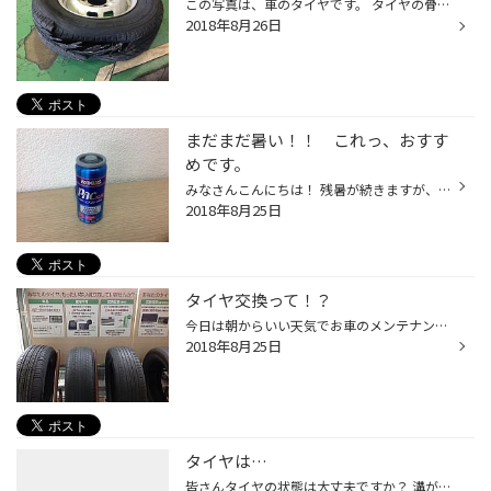
この写真は、車のタイヤです。 タイヤの骨格になるベルトと呼ばれる針金の部分が 剥がれて飛び出してしまっております。 スゴイですね！ このような状態になるには様々な原因が考えられますが、 タイヤに亀裂が出来てそこから水分が侵入し 腐食が原因で剥離になったと思われます。 こんな事にならな...
2018年8月26日
まだまだ暑い！！ これっ、おすす
めです。
みなさんこんにちは！ 残暑が続きますが、皆様体調管理は大丈夫でしょうか。 突然ですがこれ↑おすすめです！！ エアコンの効きを向上させ、エアコンの使用による燃費の悪化も軽減する効果があります。 エアコンを酷使するこの季節にオススメです！ 当店でも、お取り扱いしておりますので お求めの際...
2018年8月25日
タイヤ交換って！？
今日は朝からいい天気でお車のメンテナンスに来店される方が多い一日です！！ ご帰省・行楽後もおクルマのメンテナンスは必要ですよ！！ 長距走行でおクルマも疲れているかもしれませんね。 そんなタイヤ館あさか店は、愛車リフレッシュフェア実施中です。 空気圧点検はモチロンの事、画像にあるよ...
2018年8月25日
タイヤは…
皆さんタイヤの状態は大丈夫ですか？ 溝が少ないのは分かりやすいですがヒビ割れをおこしたりしていませんか？ ヒビ割れが酷い状態で走行すると最悪の場合バーストしてしまう可能性があります。 自分の車は大丈夫かな？ と気になる方は是非当店へお越しください！ 無料で点検も行なっておりますので...