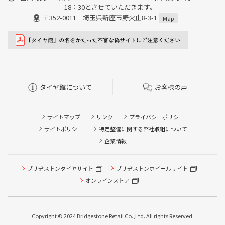
18：30とさせていただきます。
〒352-0011 埼玉県新座市野火止8-3-1
Map
タイヤ館について
お客様の声
サイトマップ
リンク
プライバシーポリシー
サイトポリシー
特定整備に関する弊社取組について
企業情報
タイヤ点検・安全点検/タイヤ履き替え/オイル交換/その他
ブリヂストンタイヤサイト
ブリヂストンホイールサイト
ピット作業の予約
オンラインストア
クローク契約会員専用タイヤ履き替え※タイヤ履き替えを
希望のクローク契約会員の方はこちらを選択ください
Copyright © 2024 Bridgestone Retail Co.,Ltd. All rights Reserved.
本日のタイヤ履き替え順番待ち予約 ※クローク契約会員の