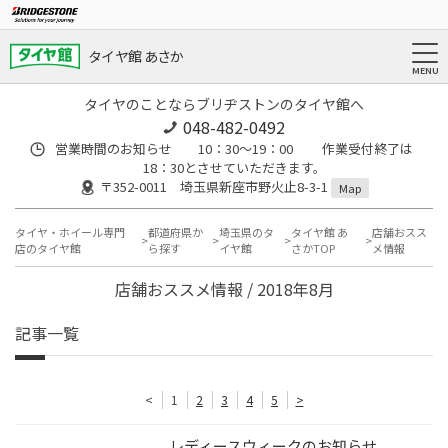
タイヤ館 あさか
タイヤのことならブリヂストンのタイヤ館へ
048-482-0492
営業時間のお知らせ 10：30～19：00 作業受付終了は
18：30とさせていただきます。
〒352-0011 埼玉県新座市野火止8-3-1
Map
タイヤ・ホイール専門
都道府県か
埼玉県のタ
タイヤ館 あ
店舗おスス
店のタイヤ館
ら探す
イヤ館
さかTOP
メ情報
店舗おススメ情報 / 2018年8月
記事一覧
<
1
2
3
4
5
>
レディースウィークのお知らせ