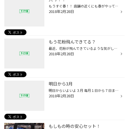
もうすぐ春！！ 店舗の近くにも春がやって来ております(^O^)／ 梅の花やヽ(^。^)ノ 花粉(ーー;) などなど 只今、スタッドレスタイヤ在庫処分コーナー完成しました(^O^)／ この時期にスタッドレス？という方 これからまだまだ、スキー＆スノボーに行くよ！という方や 来シーズンに向けてご検討の方！...
2018年2月28日
もう花粉飛んできてる？
最近、花粉が飛んできているような気がします。 くしゃみも出て目がかゆくなってきた感じがします。 花粉症持ちの方私と同じ気持ちでしょうか 運転中にくしゃみが出るとヒヤッとしたことないでしょうか。 私も経験があります。 マスクや薬を飲んでの対策もそうですが車内も対策ができるのご存知です...
2018年2月28日
明日から3月
明日からいよいよ３月 毎月１日から７日まで レディースウィーク開催中です。 火曜日＆木曜日に来店できない 女性のお客様、是非ご来店下さい。 お待ちしております。
2018年2月28日
もしもの時の安心セット！