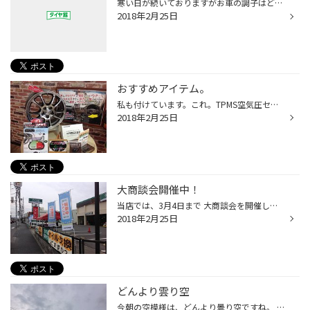
寒い日が続いておりますがお車の調子はどうですか？ この時期に多いのが、バッテリートラブルなんです！ 特に寒い時期はバッテリーのトラブルが多いんです！ JAFやレッカーサービスの出動件数がとても多いです！ トラブルが起きる前にお車の点検をしましょう！！ あさか店では、お車の『無料安全点...
2018年2月25日
おすすめアイテム。
私も付けています。これ。TPMS空気圧センサーです。(^_^)タイヤの空気圧が減ると『ランプ』でお知らせしてくれる便利なアイテムです。 空気圧が低下し過ぎるとパンク、タイヤの減りが早くなってしまいますね。 普段の空気圧管理にも役立ちます。 詳しく知りたいという方は是非当店へお立ち寄り下さ...
2018年2月25日
大商談会開催中！
当店では、3月4日まで 大商談会を開催しております( ´ ▽ ` )v この幟が目印です！ スタッドレスタイヤの在庫処分品の販売や 夏タイヤのご成約の特典が盛り沢山！ この機会にご検討を宜しくお願い致します。 詳しい内容は、店頭にて発表しております。 スタッフ一同、お客様のご来店を 心よりお待ち...
2018年2月25日
どんより雲り空
今朝の空模様は、どんより曇り空ですね。 もう3月が目の前というのに寒い日が続きます。 雪が降ってもおかしくない気温ですが、 昨日、店長はスタッドレスタイヤから夏タイヤへ 履き替えを行っていました。 そろそろ履き替えの時期になってきました。 皆さんは如何でしょうか？ ご予約、お問い合わ...