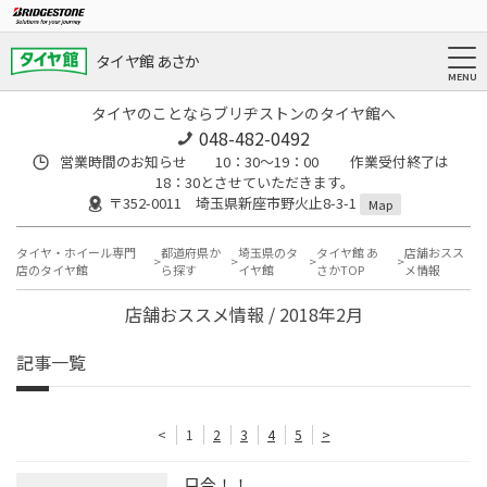
タイヤ館 あさか
タイヤのことならブリヂストンのタイヤ館へ
048-482-0492
営業時間のお知らせ 10：30～19：00 作業受付終了は
18：30とさせていただきます。
〒352-0011 埼玉県新座市野火止8-3-1
Map
タイヤ・ホイール専門
都道府県か
埼玉県のタ
タイヤ館 あ
店舗おスス
店のタイヤ館
ら探す
イヤ館
さかTOP
メ情報
店舗おススメ情報 / 2018年2月
記事一覧
<
1
2
3
4
5
>
只今！！