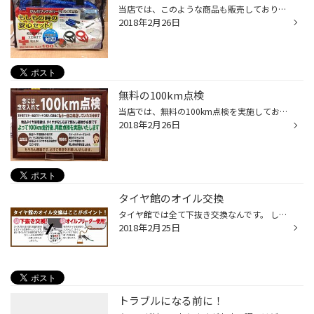
当店では、このような商品も販売しております( ´ ▽ ` ) もしもの時に けん引ロープやブースターケーブルが必要になる事もあるかも？ 実際に私は、出先でバッテリーが上がってしまって ブースターケーブルを使いエンジンを始動させた経験があります。 備えあれば憂いなしでトランクに常備するのも安...
2018年2月26日
無料の100km点検
当店では、無料の100km点検を実施しております。 新品タイヤを購入・装着して頂いた後に お手数ではありますが、 もう一度、ご来店して頂けるようにお願いしております。 新品タイヤ装着後は、タイヤが馴染むまで慣らし運転が必要です。 よって100km走行後、空気圧やホイールナット・ボルトの 増し...
2018年2月26日
タイヤ館のオイル交換
タイヤ館では全て下抜き交換なんです。 しかもパッキンは無料で新品に交換致します。 こだわりポイントはそこに溜まって出てこないオイルをしっかり吸い取る 『オイルブリーダー』を使用！ しっかり抜いてから新品オイルを入れるんです♫ 安全・安心なエンジンオイル交換はタイヤ館に☆おまかせ☆ ぜひ...
2018年2月25日
トラブルになる前に！