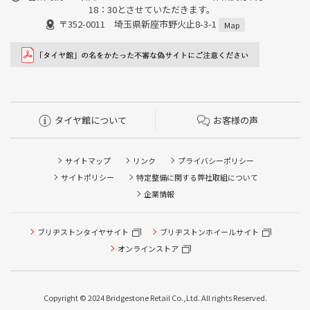
18：30とさせていただきます。
〒352-0011 埼玉県新座市野火止8-3-1
Map
タイヤ館について
お客様の声
サイトマップ
リンク
プライバシーポリシー
サイトポリシー
特定整備に関する弊社取組について
企業情報
タイヤ点検・安全点検/タイヤ履き替え/オイル交換/その他
ブリヂストンタイヤサイト
ブリヂストンホイールサイト
ピット作業の予約
オンラインストア
クローク契約会員専用タイヤ履き替え※タイヤ履き替えを
希望のクローク契約会員の方はこちらを選択ください
Copyright © 2024 Bridgestone Retail Co.,Ltd. All rights Reserved.
本日のタイヤ履き替え順番待ち予約 ※クローク契約会員の