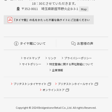
18：30とさせていただきます。
〒352-0011 埼玉県新座市野火止8-3-1
Map
タイヤ館について
お客様の声
サイトマップ
リンク
プライバシーポリシー
サイトポリシー
特定整備に関する弊社取組について
企業情報
タイヤ点検・安全点検/タイヤ履き替え/オイル交換/その他
ブリヂストンタイヤサイト
ブリヂストンホイールサイト
ピット作業の予約
オンラインストア
クローク契約会員専用タイヤ履き替え※タイヤ履き替えを
希望のクローク契約会員の方はこちらを選択ください
Copyright © 2024 Bridgestone Retail Co.,Ltd. All rights Reserved.
本日のタイヤ履き替え順番待ち予約 ※クローク契約会員の