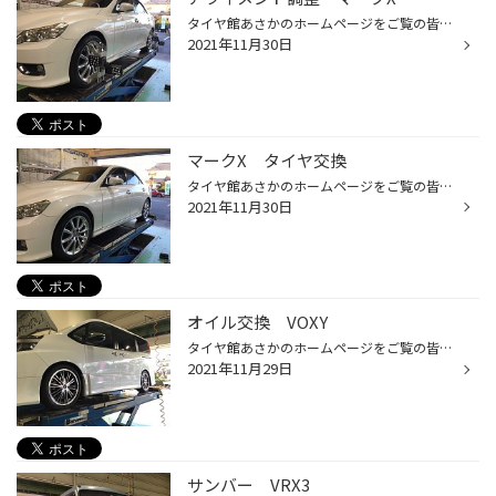
タイヤ館あさかのホームページをご覧の皆様 こんにちは！ いつもご覧いただきありがとうございます！！ ★トヨタ ★マークX ★車写真 ※作業時間：60分～90分 ※作業内容、車種により時間は変わります。 安全・安心のためにアライメント測定＆調整もさせていただきました。 『アライメントとは？』 ↓ ↓ ↓...
2021年11月30日
マークX タイヤ交換
タイヤ館あさかのホームページをご覧の皆様 こんにちは！ いつもご覧いただきありがとうございます！！ 本日は ★トヨタ ★マークX のタイヤ交換のご紹介です。 ★車写真 タイヤは新品時から摩耗時まで静粛性を実現し静かな走行する【ﾚｸﾞﾉGR-XⅡ】をお選びいただきました。 タイヤ：ブリヂストン・GR-XⅡ...
2021年11月30日
オイル交換 VOXY
タイヤ館あさかのホームページをご覧の皆様 こんにちは！ いつもご覧いただきありがとうございます！！ 本日は ★トヨタ ★VOXY のオイル交換のご紹介です。 ★車写真 使用するオイルはこちら ★WAKO’S（ワコーズ） ★プロステージ（PRO-STAGE） ★オイル写真 今回は交換しませんでしたが、オイル交換の2...
2021年11月29日
サンバー VRX3