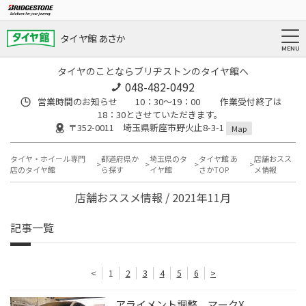
タイヤ館 あさか
タイヤのことならブリヂストンのタイヤ館へ
048-482-0492
営業時間のお知らせ 10：30～19：00 作業受付終了は
18：30とさせていただきます。
〒352-0011 埼玉県新座市野火止8-3-1
Map
タイヤ・ホイール専門
都道府県か
埼玉県のタ
タイヤ館 あ
店舗おスス
店のタイヤ館
ら探す
イヤ館
さかTOP
メ情報
店舗おススメ情報 / 2021年11月
記事一覧
<
1
2
3
4
5
6
>
アライメント調整 マークX