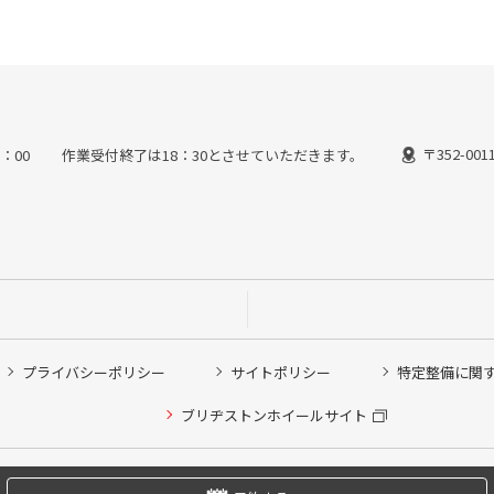
〒352-0
9：00 作業受付終了は18：30とさせていただきます。
プライバシーポリシー
サイトポリシー
特定整備に関
他ピット作業の予約
ブリヂストンホイールサイト
希望のクローク契約会員の方はこちらを選択ください
の方はご利用いただけません
Copyright © 2024 Bridgestone Retail Co.,Ltd. All rights Reserved.