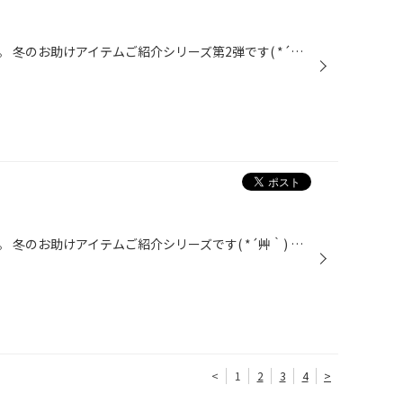
こんにちは、タイヤ館あさかです。 冬のお助けアイテムご紹介シリーズ第2弾です( *´艸｀) 除雪ブラシーーーーーーー！！！！ これ、本当に助かります。 車の屋根に雪を積もらせたまま走った事ありますか？ 私はあります！ブレーキを踏んだら、ドサッとフロントガラスに雪が滑り落ちてきて、まったく...
こんにちは、タイヤ館あさかです。 冬のお助けアイテムご紹介シリーズです( *´艸｀) どどん！！ 解氷スプレー―――――――！！！(ドラえもんで再生してください) 氷点下の朝や、お仕事終わりの夜。フロントガラスの氷が解けるまで待つなんて、時間も労力ももったいないですよね！ これから気温がどんどん...
<
1
2
3
4
>