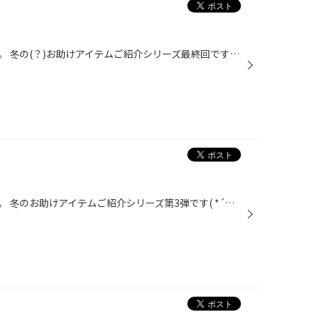
こんにちは、タイヤ館あさかです。 冬の(？)お助けアイテムご紹介シリーズ最終回です( *´艸｀) 春夏秋冬関係ないですね・・・(｡-_-｡) こういったステッカーやマグネットをつけている車がほとんどですよね。 このマークをつけているだけで、煽り運転抑止になると言われています。 「撮られている」と...
こんにちは、タイヤ館あさかです。 冬のお助けアイテムご紹介シリーズ第3弾です( *´艸｀) どん！！！！ タイヤ収納カバー―――――！！！ 今はスタッドレスタイヤを装着している方が多いと思います。 外した夏タイヤ、どうやって保管なさっていますか？ 納屋があったり、庭に倉庫があったり、ベランダに...