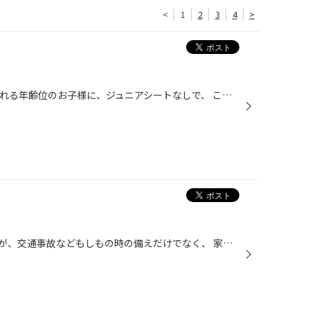
<
1
2
3
4
>
荷しました！ ジュニアシートに乗れる年齢位のお子様に、ジュニアシートなしで、 このベルトを使って乗車出来る商品です！ ご使用の際は必ず取扱説明書を確認してお取り付けください。 こちらの商品は「お持ち帰り」のみでの販売とさせて頂きます。 宜しくお願い致します。 スマートキッズベルトHP ...
今話題のドライブレコーダーですが、交通事故などもしもの時の備えだけでなく、 家族や友人とのお出かけの楽しい思い出を映像と音声で記録することができます。 広角レンズ使用でより広い視野角で録画可能なモデルや、FullHDの高画質モデル。 駐車場での当て逃げ対策に強い見方なのが、駐車監視機能...