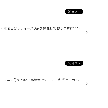
皆さんこんにちは！！ 毎週火曜日・木曜日はレディースDayを開催しております(*^^*) レディースDayでは、オイル交換・バッテリーやワイパーなどのメンテナンス商品もお得になります！ 勿論、お車の安全点検は無料です。 特典いっぱいです！！ 是非！ご来店お待ちしております(^_-)-
ちょい足しメンテナンスシリーズ(｀・ω・´)ゞ ついに最終章です・・・ 和光ケミカルさんの【エコカープラス】アイドリングストップ車用のエンジン保護剤です(｀・ω・´)ゞ エンジンオイルを交換する時に先に混ぜて「保護剤入りオイル」を作ります。 これは、短距離の移動やエンジン始動と停止を繰り...