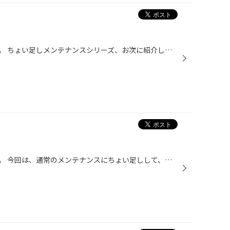
こんばんは、タイヤ館あさかです。 ちょい足しメンテナンスシリーズ、お次に紹介したいのは・・・ 同じく和光ケミカルさんの【エンジンオイル漏れ防止剤】です( *´艸｀) こちらは、オイル交換と同時にやる「ちょい足しメンテナンス」です。 エンジンオイルを交換する時に、入れるオイルに予め溶かし...
こんばんは、タイヤ館あさかです。 今回は、通常のメンテナンスにちょい足しして、快適ドライブを実感できるスグレモノをご紹介します(*'ω'*) 和光ケミカルさんの【フューエルワン】燃料添加剤です(｀・ω・´)ゞ ガソリンを満タンにする時に、一緒に入れるだけ！簡単です(｡-_-｡) ガソリンが流れてい...