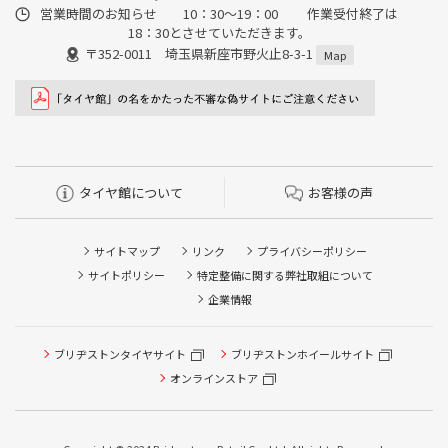
営業時間のお知らせ 10：30～19：00 作業受付終了は
18：30とさせていただきます。
〒352-0011 埼玉県新座市野火止8-3-1
Map
タイヤ館について
お客様の声
サイトマップ
リンク
プライバシーポリシー
サイトポリシー
特定整備に関する弊社取組について
企業情報
タイヤ点検・安全点検/タイヤ履き替え/オイル交換/その他
ブリヂストンタイヤサイト
ブリヂストンホイールサイト
ピット作業の予約
オンラインストア
クローク契約会員専用タイヤ履き替え※タイヤ履き替えを
希望のクローク契約会員の方はこちらを選択ください