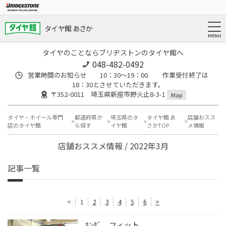
タイヤ館 あさか
タイヤのことならブリヂストンのタイヤ館へ
048-482-0492
営業時間のお知らせ 10：30～19：00 作業受付終了は
18：30とさせていただきます。
〒352-0011 埼玉県新座市野火止8-3-1
Map
タイヤ・ホイール専門
都道府県か
埼玉県のタ
タイヤ館 あ
店舗おスス
店のタイヤ館
ら探す
イヤ館
さかTOP
メ情報
店舗おススメ情報 / 2022年3月
記事一覧
<
1
2
3
4
5
6
>
ﾎﾝﾀﾞ フィット