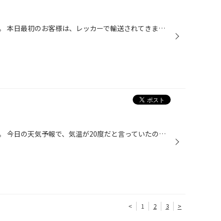
こんにちは、タイヤ館あさかです。 本日最初のお客様は、レッカーで輸送されてきました。 家から出たら、すでにタイヤがパンクしてしまっており、 自走が出来ない状態になっていたとのこと。 完全につぶれてしまっています。 今日は外出のご予定は特になかったとの事。 それだけが救いです・・・・...
こんにちは、タイヤ館あさかです。 今日の天気予報で、気温が20度だと言っていたので・・・・・ 寒がりなので、制服の下にヒートテックを着てきてしまいました。 あ、暑い・・・・・・・・・・・(;'∀')じめじめする・・・・・・・・・・・(;'∀') さて、朝からの雨で、路面が滑りやすくなっています...
<
1
2
3
>