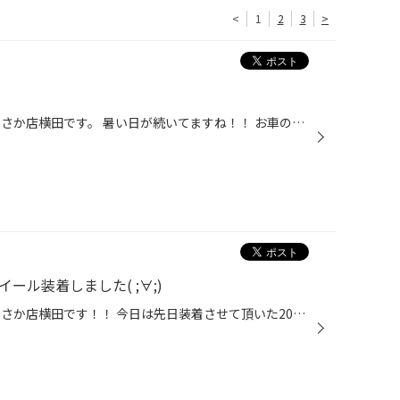
<
1
2
3
>
皆さんこんにちは！！ タイヤ館あさか店横田です。 暑い日が続いてますね！！ お車のバッテリーは大丈夫ですか？？ この時期はエアコンを使ったりでバッテリーに負担がかかる時期です"(-""-)" 当店では専門のテスターを使い無料診断致します！！ バッテリーが気になるお客様は是非ご来店下さい！！ ...
ール装着しました( ;∀;)
皆さんこんにちは！！ タイヤ館あさか店横田です！！ 今日は先日装着させて頂いた20ヴェルファイアの作業事例のご紹介です♪ タイヤ 235/50R18 デイトン DT30 アルミホイール 18x8 5-114 38 STEINER LMX(シュタイナー/エルエムエックス） 今回のお客様は乗り心地を重視して純正タイヤサイズでお取り...