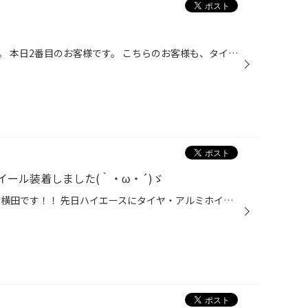
こんにちは、タイヤ館あさかです。 本日2番目のお客様です。 こちらのお客様も、タイヤがぺちゃんこになってしまっています。 原因は、ワイヤーが出るほど劣化したまま交換していなかったから・・・ お仕事がお忙しくて、なかなか交換に来られなかったとのこと。 新型コロナウィルスの影響もあり、...
ール装着しました(｀・ω・´)ゞ
こんにちは！！ タイヤ館あさか店横田です！！ 先日ハイエースにタイヤ・アルミホイールを装着させて頂きました。 タイヤ 215/65Ｒ16 Ｇ－ＬＲ アルミホイール 16x6.5 6-139.7 38 GARCIA SS REVOLVER ナット マックガード Ｍ12x1.5 21HEX (ブラック) アライメントも調整して装着させて頂...