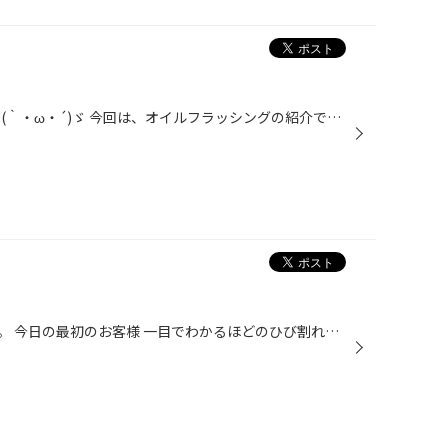
こんにちは！ タイヤ館あさかです(｀・ω・´)ゞ 今回は、オイルフラッシングの紹介です！！ 昨日作業させていただきました！！ まず！！フラッシングとは？？ オイル交換だけでは取りきれない、エンジン内部に溜まってしまった汚れを落とします。 そして、エンジンをキレイな状態に戻してあげましょ...
こんにちは、タイヤ館あさかです。 今日の最初のお客様 一目でわかるほどのひび割れが、ぐるっと一周入っています。 これでは、雨が増えるこれからの時期、非常に危険！！ 新しいタイヤに交換して、お帰りになられました。 タイヤの事で気になることがある方！ 当店スタッフにご相談下さい(｀・ω・´...