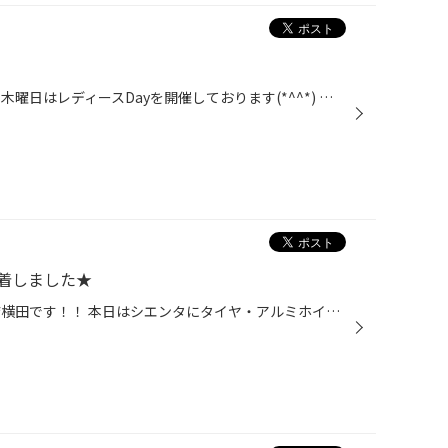
皆さんこんにちは。 毎週火曜日・木曜日はレディースDayを開催しております(*^^*) レディースDayでは、オイル交換・バッテリーやワイパーなどのメンテナンス商品もお得になります。 タグ：オイル交換 レディースデイ 女性 新座市 朝霞市 和光市 志木市
着しました★
こんにちは！！ タイヤ館あさか店横田です！！ 本日はシエンタにタイヤ・アルミホイールを装着させて頂きました！！ タイヤ 185/60Ｒ15 セイバーリングＳＬ201 アルミホイール 15x60 5-100 43 TOPRUN M7 ナット M12x1.5 21HEX スチールホイールからだとイメージが大きく変わりますね！！ ア...