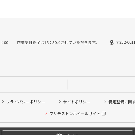
〒352-0
9：00 作業受付終了は18：30とさせていただきます。
プライバシーポリシー
サイトポリシー
特定整備に関
他ピット作業の予約
ブリヂストンホイールサイト
希望のクローク契約会員の方はこちらを選択ください
の方はご利用いただけません
Copyright © 2024 Bridgestone Retail Co.,Ltd. All rights Reserved.