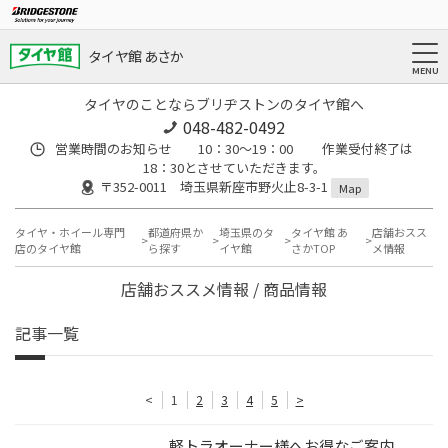
タイヤ館 あさか
タイヤのことならブリヂストンのタイヤ館へ
048-482-0492
営業時間のお知らせ 10：30～19：00 作業受付終了は
18：30とさせていただきます。
〒352-0011 埼玉県新座市野火止8-3-1
Map
タイヤ・ホイール専門
都道府県か
埼玉県のタ
タイヤ館 あ
店舗おスス
店のタイヤ館
ら探す
イヤ館
さかTOP
メ情報
店舗おススメ情報 / 商品情報
記事一覧
<
1
2
3
4
5
>
軽トラオーナー様へお得なご案内