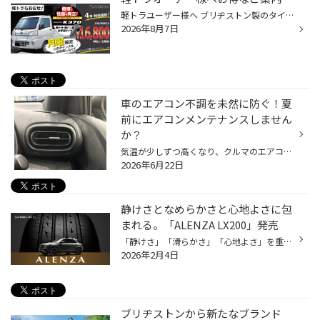
軽トラユーザー様へ ブリヂストン製のタイヤを特別価格で提供いたします。 「月曜」だけの限定価格！ ■145/80R12 4本セット特別価格：16,800円（税込/工賃別） より安心・快適にお使いいただけるよう、この機会にタイヤ交換しませんか？ 是非ご来店をお待ちしております。
2026年8月7日
車のエアコン不調を未然に防ぐ！夏
前にエアコンメンテナンスしません
か？
気温が少しずつ高くなり、クルマのエアコンを使用する機会も増えてきていると思います。 是非、夏本番を迎える前におクルマのエアコンのメンテナンスをしませんか？ 【より快適に♪今がおススメ！カーエアコンのメンテナンス】 ■エアコンガスクリーニング おクルマの経年劣化によって、エアコンの効...
2026年6月22日
静けさとなめらかさと心地よさに包
まれる。「ALENZA LX200」発売
「静けさ」「滑らかさ」「心地よさ」を重視した上質なドライビング体験の提供を コンセプトに登場したSUV向けタイヤ、「ALENZA LX200」。 今回はこちらの商品をご紹介いたします！ 上質なドライビング体験を提供するSUV専用タイヤ「ALENZA LX200」が登場 特徴① 乗り心地・静粛性・走行性能向上 構造...
2026年2月4日
ブリヂストンから新たなブランド