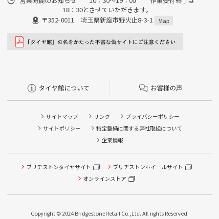
営業時間のお知らせ 10：30～19：00 作業受付終了は
18：30とさせていただきます。
〒352-0011 埼玉県新座市野火止8-3-1
Map
タイヤ館について
お客様の声
サイトマップ
リンク
プライバシーポリシー
サイトポリシー
特定整備に関する弊社取組について
企業情報
タイヤ点検・安全点検/タイヤ履き替え/オイル交換/その他
ブリヂストンタイヤサイト
ブリヂストンホイールサイト
ピット作業の予約
オンラインストア
クローク契約会員専用タイヤ履き替え※タイヤ履き替えを
希望のクローク契約会員の方はこちらを選択ください
Copyright © 2024 Bridgestone Retail Co.,Ltd. All rights Reserved.
本日のタイヤ履き替え順番待ち予約 ※クローク契約会員の