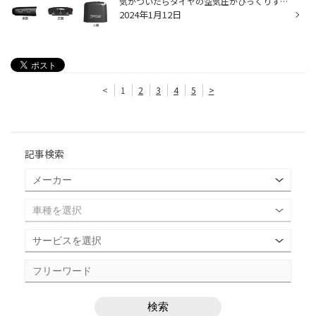
気がついたらタイヤの空気圧がびっくりするほど下がっていた､という経験は多くの方にあるのではないでしょうか。タイヤに異常がなくても、少しずつ低下する空気圧。これが「自然空気漏れ」で、乗用車用タイヤの場合は1ヶ月で約5～10%も空気圧が低下すると言われています。空気圧に過不足があると、...
2024年1月12日
<
1
2
3
4
5
>
記事検索