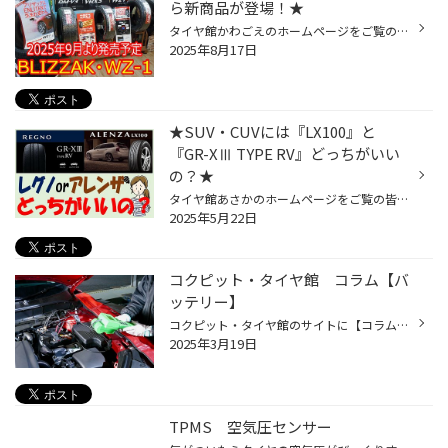
ら新商品が登場！★
タイヤ館かわごえのホームページをご覧の皆様 こんにちは・こんばんは！ いつもご覧いただきありがとうございます！！ 2025年9月1日よりブリヂストンの新しいスタッドレスタイヤ『BLIZZAK(ブリザック)・WZ-1』が順次発売開始となります！ それにともない、当店では早くも展示を開始しました！！ と...
2025年8月17日
★SUV・CUVには『LX100』と
『GR-XⅢ TYPE RV』どっちがいい
の？★
タイヤ館あさかのホームページをご覧の皆様 こんにちは・こんばんは！ いつもご覧いただきありがとうございます！！ 2025年2月1日より新発売の『REGNO・GR-XⅢ TYPE・RV（レグノ・ジーアール・クロススリー・タイプアールブイ）』。 今回のタイヤはミニバンだけでなく【コンパクトSUV】にも適合する...
2025年5月22日
コクピット・タイヤ館 コラム【バ
ッテリー】
コクピット・タイヤ館のサイトに【コラム】があるのはご存知でしょうか? みなさんのおクルマのお悩みやタイヤに関するコラム記事を掲載しております。 この度は、今の時期にトラブルが多い、『バッテリー』に関して、記事を掲載いたしました。 点検や交換のタイミング、基礎的な知識まで、幅広く掲...
2025年3月19日
TPMS 空気圧センサー