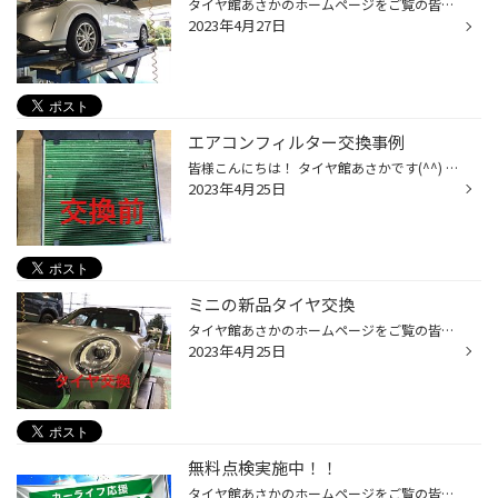
タイヤ館あさかのホームページをご覧の皆様 こんにちは！ いつもご覧いただきありがとうございます！！ 本日は ★日産（ニッサン） ★ノート ★E13 のオイル交換のご紹介です。 ★車写真 使用するオイルはこちら ★エコマックス ★オイル写真 今回は御座いませんがオイル交換の2回に1回はオイルフィルター...
2023年4月27日
エアコンフィルター交換事例
皆様こんにちは！ タイヤ館あさかです(^^) エアコンフィルター交換をおこないました。 ★エアコンフィルター写真 最近のクルマのほとんどは、家庭用と同様 エアコンシステムにフィルターを備えています。 快適な車内環境を実現する上で 侵入させたくない花粉やダスト、 排気ガス、不快な臭い等を除去...
2023年4月25日
ミニの新品タイヤ交換
タイヤ館あさかのホームページをご覧の皆様 こんにちは！ いつもご覧いただきありがとうございます！！ 本日は ★BMW ★ミニ のタイヤ交換のご紹介です。 ★車写真 タイヤはトランザになります。 詳しくはこちら！ ブリヂストン公式ホームページ スタッフ一同、 お客様のご来店を心よりお待ちしており...
2023年4月25日
無料点検実施中！！
タイヤ館あさかのホームページをご覧の皆様 こんにちは！ いつもご覧いただきありがとうございます！！ 安全点検の項目は ・オイル点検 ・バッテリー点検 ・エアコンフィルターの点検 ・ワイパー点検 ・タイヤ点検 【点検1：空気圧】 タイヤの空気は、使わなくても自然に抜けてしまいます。 偏った...