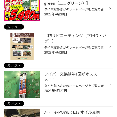
green（エコグリーン）】
タイヤ館あさかのホームページをご覧の皆様 こんにちは！ いつもご覧いただきありがとうございます！！ 専門店として一番気になるものと言えばタイヤなんですが、 タイヤやバッテリーよりも交換頻度が高いのに、 ついついさぼってしまいがちなのがエンジンオイルの交換です。 エンジンオイルの働き...
2023年4月28日
【防サビコーティング（下回り・ハ
ブ）】
タイヤ館あさかのホームページをご覧の皆様 こんにちは！ いつもご覧いただきありがとうございます！！ 【防サビ・下回り】 車体下回り等に専用溶液を塗布することで 錆の進行を抑制します。 下回り全般の金属部分はもとより、ドライブシャフト、 プロペラシャフトといった可動部分や、 プロペラシ...
2023年4月28日
ワイパー交換は年1回がオスス
メ！！
タイヤ館あさかのホームページをご覧の皆様 こんにちは！ いつもご覧いただきありがとうございます！ クルマのメカニズムは日進月歩で、 電気自動車や自動運転などの 先進技術も身近になってきました。 そんななかで長く基本的な構造が変わらずに、 必要不可欠な機能としてクルマに 装備されている...
2023年4月27日
ﾉｰﾄ e-POWER E13 オイル交換