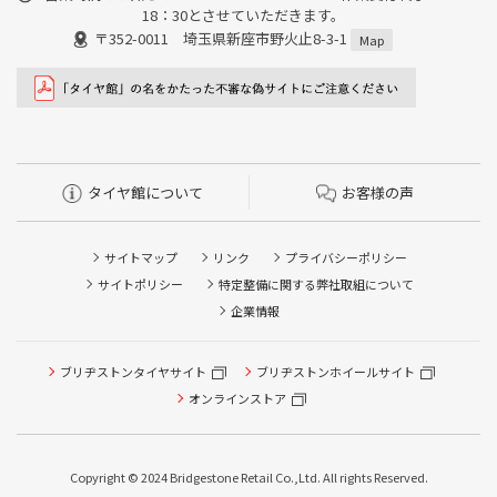
18：30とさせていただきます。
〒352-0011 埼玉県新座市野火止8-3-1
Map
タイヤ館について
お客様の声
サイトマップ
リンク
プライバシーポリシー
サイトポリシー
特定整備に関する弊社取組について
企業情報
タイヤ点検・安全点検/タイヤ履き替え/オイル交換/その他
ブリヂストンタイヤサイト
ブリヂストンホイールサイト
ピット作業の予約
オンラインストア
クローク契約会員専用タイヤ履き替え※タイヤ履き替えを
希望のクローク契約会員の方はこちらを選択ください
Copyright © 2024 Bridgestone Retail Co.,Ltd. All rights Reserved.
本日のタイヤ履き替え順番待ち予約 ※クローク契約会員の