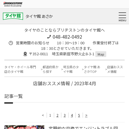
タイヤ館 あさか
タイヤのことならブリヂストンのタイヤ館へ
048-482-0492
営業時間のお知らせ 10：30～19：00 作業受付終了は
18：30とさせていただきます。
〒352-0011 埼玉県新座市野火止8-3-1
Map
タイヤ・ホイール専門
都道府県か
埼玉県のタ
タイヤ館 あ
店舗おスス
店のタイヤ館
ら探す
イヤ館
さかTOP
メ情報
店舗おススメ情報 / 2023年4月
記事一覧
<
1
2
3
4
5
>
定期的な交換でエンジントラブル回