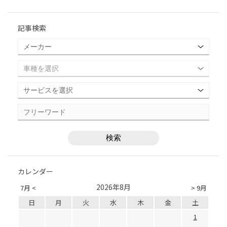
記事検索
カレンダー
2026年8月
7月 <
> 9月
日
月
火
水
木
金
土
1