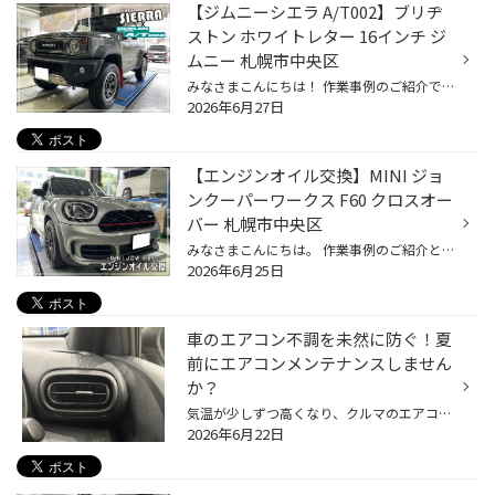
【ジムニーシエラ A/T002】ブリヂ
ストン ホワイトレター 16インチ ジ
ムニー 札幌市中央区
みなさまこんにちは！ 作業事例のご紹介です。 デューラー A/T002 ジムニーシエラ 以前から大変お世話になっているお客様。 元々装着していた「夏タイヤ」がそろそろ5年目ということでご相談いただきました。 おクルマを乗られる頻度＆距離は少ないお客様でしたが、 「ジムニーシエラ」らしいタイヤ...
2026年6月27日
【エンジンオイル交換】MINI ジョ
ンクーパーワークス F60 クロスオー
バー 札幌市中央区
みなさまこんにちは。 作業事例のご紹介となります♪ MINI クロスオーバー ジョンクーパーワークス エンジンオイル交換 先日「POTENZA S007AｘENKEI RS05RR」のお取り付けをさせていただきました車両になります。 エンジンオイルの入荷にお時間がかかってしまい大変申し訳ございませんでした。。。 ...
2026年6月25日
車のエアコン不調を未然に防ぐ！夏
前にエアコンメンテナンスしません
か？
気温が少しずつ高くなり、クルマのエアコンを使用する機会も増えてきていると思います。 是非、夏本番を迎える前におクルマのエアコンのメンテナンスをしませんか？ 【より快適に♪今がおススメ！カーエアコンのメンテナンス】 ■エアコンガスクリーニング おクルマの経年劣化によって、エアコンの効...
2026年6月22日