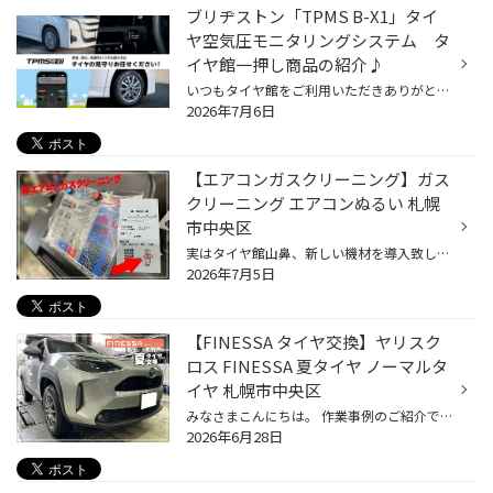
ブリヂストン「TPMS B-X1」タイ
ヤ空気圧モニタリングシステム タ
イヤ館一押し商品の紹介♪
いつもタイヤ館をご利用いただきありがとうございます。 本日は新商品 タイヤ空気圧モニタリングシステムを ご紹介いたします。 毎日の通勤やお買い物、 お子様の送迎など、 安心して ドライブを楽しむために タイヤの空気圧チェックは 大丈夫でしょうか？ 空気圧が低下すると、 燃費の悪化やタイヤ...
2026年7月6日
【エアコンガスクリーニング】ガス
クリーニング エアコンぬるい 札幌
市中央区
実はタイヤ館山鼻、新しい機材を導入致しまして、、、 「エアコンガスクリーニング」 のサービスを導入致しました♪ エアコンガスクリーニングとは、、、 カーエアコンがぬるくなり始めた際におススメの作業となります。 専用の機材を使用し、おクルマのエアコンガスをすべて抜き取り 規定量まできっ...
2026年7月5日
【FINESSA タイヤ交換】ヤリスク
ロス FINESSA 夏タイヤ ノーマルタ
イヤ 札幌市中央区
みなさまこんにちは。 作業事例のご紹介です。 ヤリスクロス 夏タイヤ交換 FINESSA 「新車から4年ほど乗り夏タイヤの交換を検討している」 そんなご相談をいただきました。ご来店頂き誠にありがとうございます。 今まで装着されていたタイヤの種類は「新車装着時タイヤ」となります。 私たちタイヤ...
2026年6月28日