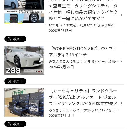
ヤ空気圧モニタリングシステム タ
イヤ館一押し商品の紹介♪タイヤ交
換とご一緒にいかがですか？
いつもタイヤ館をご利用いただきありがとうございます。 本日は新商品 タイヤ空気圧モニタリングシステムを ご紹介いたします。 毎日の通勤やお買い物、 お子様の送迎など、 安心して ドライブを楽しむために タイヤの空気圧チェックは 大丈夫でしょうか？ 空気圧が低下すると、 燃費の悪化やタイヤ...
2026年8月7日
【WORK EMOTION ZR7】Z33 フェ
アレディZ 19インチ
みなさまこんにちは！ アルミホイール装着事例 ずっと憧れのホイールがあるんです。と 当店初めてご利用いただくお客様からお問い合わせ。 お車が、日産フェアレディZ そうです。Z33。 誰しも一度は憧れた事のある。あのZです。 そんなZに合わせるホイールは 「WORK EMOTION ZR7」 そうです。あのWO...
2026年7月25日
【カーセキュリティ】ランドクルー
ザー 盗難防止 アルファード ヴェル
ファイア ランクル300 札幌市中央区
みなさまこんにちは！ 大事なおクルマを「盗難」から守ってくれる優れものです♪ おクルマの盗難手口は益々巧妙化しているみたいです。 『Argus D1』は機能を自動車盗難対策に特化することで低価格を実現。 オーナーが手軽に導入できるようにしました。 日本人だからこそ創れる設計で、純国産にこだ...
2026年7月13日