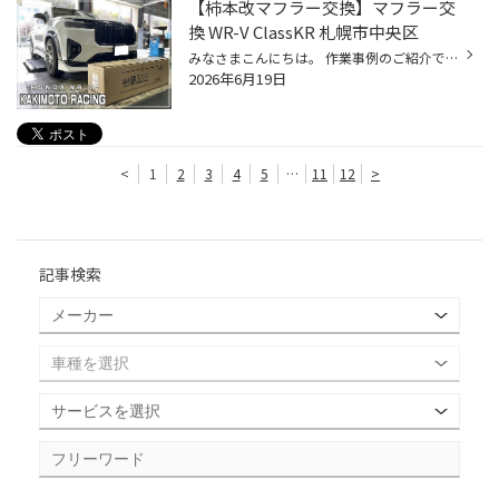
【柿本改マフラー交換】マフラー交
換 WR-V ClassKR 札幌市中央区
みなさまこんにちは。 作業事例のご紹介です。 HONDA WR-V 柿本改 ClassKR カスタムを多くされていた方がやっぱりマフラーも、、、とご来店。 残すところあとはマフラーといったところだったそうで 北海道の直線の多い道路を楽しく「走り」に拘っていただくのであれば！ 余談ですが、、、昨今の自動...
2026年6月19日
<
1
2
3
4
5
…
11
12
>
記事検索