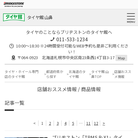
タイヤ館 山鼻
タイヤのことならブリヂストンのタイヤ館へ
011-533-1234
10:00～18:30 ※24時間受付可能なWEB予約も是非ご利用くださ
い！
〒064-0923 北海道札幌市中央区南23条西14丁目3-17
Map
タイヤ・ホイール専門
都道府県か
北海道のタ
タイヤ館 山
店舗おスス
店のタイヤ館
ら探す
イヤ館
鼻TOP
メ情報
店舗おススメ情報 / 商品情報
記事一覧
<
1
2
3
4
5
…
11
12
>
ブリヂストン「TPMS B-X1」タイ