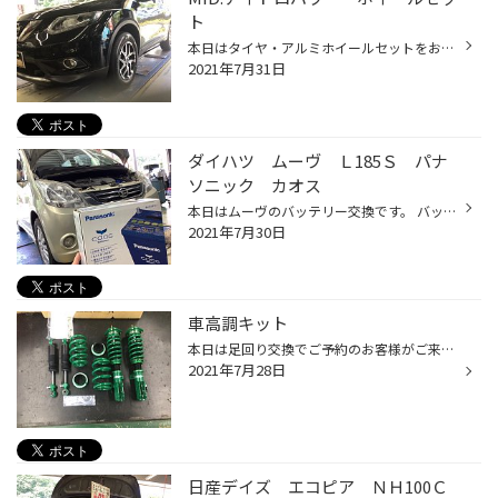
ト
本日はタイヤ・アルミホイールセットをお買い上げのお客さまがご来店です ホイールはマルカサービスのナイトロパワー デリンジャーです。 ホイールサイズは１７×7.0Ｊ ＩＮＳＥＴ+42 カラーはセミグロスブラックポリッシュ/フランジピアスドリルドです。 タイヤは今年の新製品アレンザＬＸ100 225/6...
2021年7月31日
ダイハツ ムーヴ Ｌ185Ｓ パナ
ソニック カオス
本日はムーヴのバッテリー交換です。 バッテリー交換前です 年数も長く使われ、電圧も低く交換が必要な状態でした。 パナソニックのカオスのお取付です バッテリーの交換目安は3～4年です。 最近のバッテリーは性能が高くなっており、 バッテリーが弱くなってきた兆候があまり出なくなってます。 特...
2021年7月30日
車高調キット
本日は足回り交換でご予約のお客様がご来店です。 ご購入頂いたのはテインのフレックスＺです。 今回はアルファードに取り付けです。 傷が付かないように養生して行います。 フロントの装着時です。 リアは少しコツがいります。 交換後はこのよう感じになります。 馴染むともう少し下がります。 最...
2021年7月28日
日産デイズ エコピア ＮＨ100Ｃ