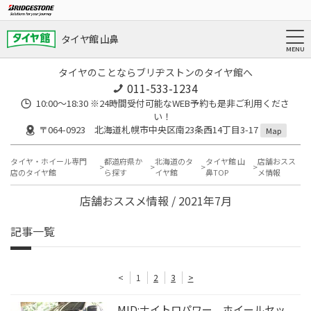
タイヤ館 山鼻
タイヤのことならブリヂストンのタイヤ館へ
011-533-1234
10:00～18:30 ※24時間受付可能なWEB予約も是非ご利用くださ
い！
〒064-0923 北海道札幌市中央区南23条西14丁目3-17
Map
タイヤ・ホイール専門
都道府県か
北海道のタ
タイヤ館 山
店舗おスス
店のタイヤ館
ら探す
イヤ館
鼻TOP
メ情報
店舗おススメ情報 / 2021年7月
記事一覧
<
1
2
3
>
MID:ナイトロパワー ホイールセッ