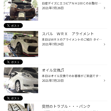
日産デイズにエコピアＮＨ100Ｃのお取付 パンクにて来店されました。 タイヤの空気が抜けた状態で走行してしまったため残念ながら修理不可能な状態です。 赤く囲われているところが修理が出来ない引きずり痕です という事でタイヤ自体も長く使われており、 ヒビ割れも発生していたので安全の為に４...
2021年7月26日
スバル ＷＲＸ アライメント
本日はＷＲＸのアライメントのご紹介 タイヤの摩耗が早いという事で来店されました。 アライメントを測定する前に空気圧の点検 測定後のデータです 後ろタイヤがトーイン、前タイヤがトーアウトになっております。 これではタイヤの摩耗も当然早いはず・・・ ここから基準値へ調整していきます。 調...
2021年7月24日
オイル交換♫
本日はオイル交換でのお客様がご来店です。 同時に安全点検も行い、今時期エアコン使用でカビ臭くなりがちですのでフィルターの交換オススメしました。 写真では分かりずらいですが埃等たまっています。 新しいフィルターを装着し戻します。 オイルを抜きオイルフィルターも交換です。 あとはオイル...
2021年7月23日
突然のトラブル・・・パンク