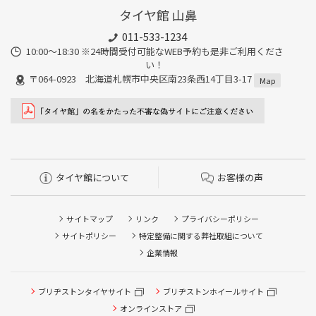
タイヤ館 山鼻
011-533-1234
10:00～18:30 ※24時間受付可能なWEB予約も是非ご利用くださ
い！
〒064-0923 北海道札幌市中央区南23条西14丁目3-17
Map
タイヤ館について
お客様の声
サイトマップ
リンク
プライバシーポリシー
サイトポリシー
特定整備に関する弊社取組について
企業情報
ブリヂストンタイヤサイト
ブリヂストンホイールサイト
タイヤ点検・安全点検/タイヤ履き替え/オイル交換/その他
ピット作業の予約
オンラインストア