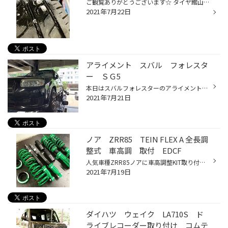
ご観覧ありがとうございます☆ タイヤ館山鼻の萱場です。 本日も多くのご利用ありがとうございます！ 今日は多くの入庫がありました！ その中の一例をピックアップ☆ ムーヴにお乗りのお客様パンクでご来店 点検すると釘が刺さっていました、、、 ぷくぷく泡が出ているところが空気の漏れているところ...
2021年7月22日
アライメント スバル フォレスタ
ー ＳＧ5
本日はスバルフォレスターのアライメントのご紹介 タイヤの内側が減るという事でご来店されました。（タイヤの画像が無くすみません・・・） 測定したデータです 黄色く囲まれてる部分が基準から大きくずれています。 この状態だとタイヤの内側に負担がかかるために内側の摩耗が早くなります。 リア...
2021年7月21日
ノア ZRR85 TEIN FLEX A 全長調
整式 車高調 取付 EDCF
人気車種ZRR85ノアに車高調整KIT取り付け。 程よくダウンし乗り心地も良くということで TEIN FLEX A ＋ EDFC ミニバン特有の底付きがないのがFLEX Aの特徴です。 更にEDFC減衰力（ショックの硬さ＝乗り心地）を専用モニターで 室内で調整又は路面に応じて適正な乗り心地にしてくれる装置。 コチラも...
2021年7月19日
ダイハツ ウェイク LA710S ド
ライブレコーダー取り付け コムテ