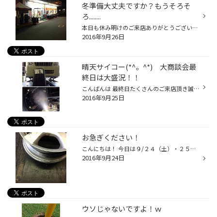
冬準備大丈夫ですか？もうそろそ
ろ........
本日も休み明けのご来店ありがとうございます(T_T) 26日山鼻店の日中の気温25℃湿度45％と意外と暑くタイヤ交換作業すると 多少汗ばみました(>_
2016年9月26日
晴天サイコー(*^。^*) 大商談会最
終日は大盛況！！
こんばんは 最終日たくさんのご来店頂き誠に有難うございます♪ 本日もピットは大賑わい！！ 画像① ｅｋ様 NEW夏ﾀｲﾔ+NEW冬ﾀｲﾔ交換 下回り防錆ｺｰﾃｨﾝｸﾞ施工 画像② ﾜｺﾞﾝR様 NEW冬ﾀｲﾔ+夏ﾀｲﾔにﾗﾗﾊﾟｰﾑ（ｱﾙﾐﾎｲﾙ） （TPMS) （TPMS) そして、お決まりの四輪ｱﾗｲﾒﾝﾄ！！ *アルミがとってもお似合いです...
2016年9月25日
お急ぎください！
こんにちは！ 今日は９/２４（土）・２５（日）２日間限定の 大商談会！初日で 朝からたくさんのお客様にご来店いただき大賑わいでした。 セールは９/２５（日）がお安くタイヤをご購入いただく ラストチャンスですので、ぜひお見逃しのないよう ご来店をお待ちしてをります。 さて、先日掲載された...
2016年9月24日
ウソじゃないですよ！ｗ