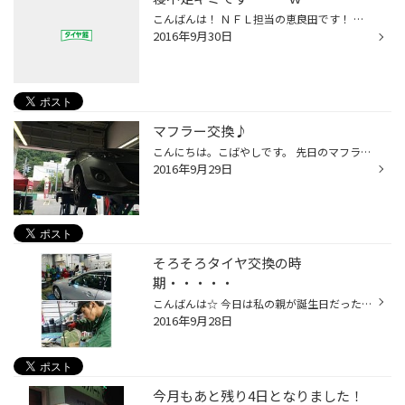
こんばんは！ ＮＦＬ担当の恵良田です！ 皆さんＮＦＬ観戦楽しんでますか？（少なそう・・・ｗ） 早いものでもうＷＥＥＫ４に突入です！ レギュラーシーズン１６週の内、もう４週が経とうとしています(>__
2016年9月30日
マフラー交換♪
こんにちは。こばやしです。 先日のマフラー交換の写真をアップします♪ 購入頂いたＳ様、ありがとうございます！ センター２本出しが迫力の仕上がりになりましたね！ 次はどこに手を入れましょうか！？ またのご来店お待ちしてます～！ ☆ＨＫＳ クールスタイル ☆車種 デミオ ☆追加 ９月も残すとこ...
2016年9月29日
そろそろタイヤ交換の時
期・・・・・
こんばんは☆ 今日は私の親が誕生日だったので、何か買って帰ろう☆と思っていたら こんな時間････（現在時刻２１：００） ちゃんと謝って明日、改めておめでとうしたいと思います。 まだ９月ではありますが、当店はタイヤ交換を受け付けております。 まだまだあったかーーーーーぃ☆ なーーーーーんて...
2016年9月28日
今月もあと残り4日となりました！