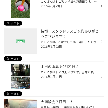
こんばんは！ ゴルフ担当の恵良田です。 先日、お休みを頂きまして久しぶりにゴルフ行ってきました！ 天気はまずまず・・・もうだいぶ涼しくなってきて気持ち良くプレーできました！ で、写真見てください！ 写真！！！ グリーン手前から放ったアプローチ！ ナイスチップインです(*_*) 写真はウソじ...
2016年9月23日
皆様、スタッドレスご予約ありがと
うございます！
こんにちは。こばやしです。 連日、たくさんのお客様にスタッドレスタイヤのご予約、夏タイヤのご購入を頂いております。 誠にありがとうございます～！！ まず先日のお客様のお話から☆ スタッドレスタイヤをご予約いただいたんですが、 まずはアライメントでしょう・・！ということでアライメント...
2016年9月22日
本日の山鼻♪9月21日♪
こんにちは♪ お久しぶりです。宮内です。 本日の山鼻は～☆ クラウン様 レグノＧＲ-ＸＩ＆空気圧センサーＴＰＭＳ！ パンクの疑いでご来店下さったクラウン様。 せっかく走るんだから静かで乗り心地がいいということで レグノＧＲ-ＸＩをお選びいただきました(^O^)❤ そしてアルテッツァ様のアライメ...
2016年9月21日
大商談会３日目！！
本日も山鼻店は、午前中から大賑わいでした。 セルボ様 レグノＧＲレジェーラ + アライメント オデッセイ様 アルト様 オイル交換 シエンタ様 下回り防錆コーティング などなど 新車のプリウス様 ブリザックＶＲＸ＋エコフォルムＳＥ-15+空気圧センサー(TPMS)セット 一年中、安心・安全でお...