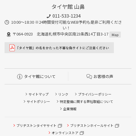
タイヤ館 山鼻
011-533-1234
10:00～18:30 ※24時間受付可能なWEB予約も是非ご利用くださ
い！
〒064-0923 北海道札幌市中央区南23条西14丁目3-17
Map
タイヤ館について
お客様の声
サイトマップ
リンク
プライバシーポリシー
サイトポリシー
特定整備に関する弊社取組について
企業情報
ブリヂストンタイヤサイト
ブリヂストンホイールサイト
タイヤ点検・安全点検/タイヤ履き替え/オイル交換/その他
ピット作業の予約
オンラインストア