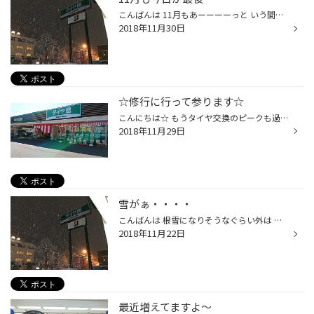
こんばんは 11月もあーーーーっと いう間に終わってしまった・・ 今日は寒いと思ったら峠では 積雪されているし・・・・ お持ちのスタッドレスタイヤが ご使用できるかわからなければ 当店にご来店頂ければ無料で 点検いたします。 本日も天候の悪い中たくさんの ご来店有難うございます。 .
2018年11月30日
☆修行に行って参ります☆
こんにちは☆ もうタイヤ交換のピークも過ぎ、タイヤ館山鼻はゆったりな 時間が・・・過ぎております。 そろそろオイル交換したいなぁ・・・・・ 空気圧調整したいなぁ・・・・ そんなお客様！今はだいぶ空きもございますのでぜひいらしてくださいね！ お電話でご予約いただいた方が待ち時間が少なく...
2018年11月29日
雪がぁ・・・・
こんばんは 根雪になりそうなぐらい外は 雪がガンガン降っています。 これからお帰りの際は慎重に 運転してお帰り下さい。
2018年11月22日
最近増えてますよ～