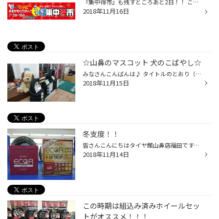
『集中得市』も残すところあと2日！！ こんばんはタイヤ館山鼻福田です！！！ 朝晩は冷えますね～。。。 そろそろ雪が降ってもおかしくないですね！ 今年はすごく初雪も遅いですし。。。 当店では、 11月3日より開催しておりました、 『集中得市』も週末の土日を含む、 残り2日となりました！！ 雪...
2018年11月16日
☆山鼻のマスコット 犬のこばやし☆
みなさんこんばんは♪ タイトルのとおり（！？）店内のキッズルームにはタイヤ館山鼻のマスコット 犬のこばやしがおります♪ もともとはこちらのタイヤ展示のガード役として新たに仲間入りしたのですが 最近すっかり寒くなってきましたので、ちょっとお洋服なんか着せてみました。 街中はだんだんクリ...
2018年11月15日
冬支度！！
皆さんこんにちはタイヤ館山鼻店福田です。 最近気温も下がり冬が近づいてますね。 そんな中に非常時の際など車内でスマホや携帯など充電してませんか？ 車内で家庭用の電家製品を使用するとバッテリーに負荷が掛かり弱ってしまいます。 当店オススメ バッテリーバッテリー交換タイヤ館は定期点検を...
2018年11月14日
この時期は組込み済みホイールセッ
トがオススメ！！！