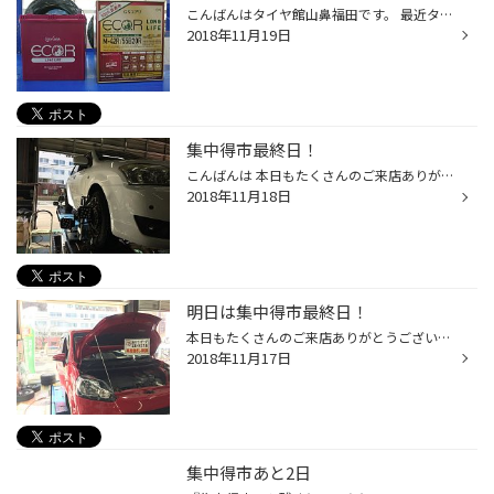
こんばんはタイヤ館山鼻福田です。 最近タイヤ交換と同時バッテリー交換がすごい増えています！ 毎日作業している気が。。。笑 これから気温が下がって、バッテリーにとっては厳しい時期がやってきます。 車に乗ろうとおもったらエンジンが掛からない・交換したいのに在庫がない。。 なんてことが無...
2018年11月19日
集中得市最終日！
こんばんは 本日もたくさんのご来店ありがとう ございます。 集中得市最終日とあって大賑わい でした。 アライメント メンテナンス 冬タイヤの交換がお済で無い方は お早めに。
2018年11月18日
明日は集中得市最終日！
本日もたくさんのご来店ありがとうございました！ 明日が集中得市最終日となっております！ 本日の入庫車両です 雪マークもつき、タイヤ交換のご予約のご連絡をたくさん頂いております！ 明日がセール最終日となっております。まだタイヤ交換がお済で無い方はお早めに！ これからの季節に注意なバッ...
2018年11月17日
集中得市あと2日