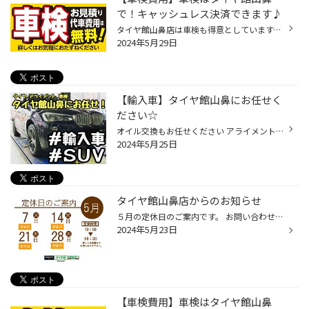
で！キャッシュレス決済できます♪
タイヤ館山鼻店は車検も得意としています。 そもそも車検とは？ 道路運送車両法では、車が安全面や公害防止面で問題ないか（保安基準に適合しているか）どうかを国の機関（運輸支局）や国から認可された整備工場・自動車販売店で定期的に時間・走行距離により劣化する、自動車部品等を検査し、運転...
2024年5月29日
【輸入車】タイヤ館山鼻にお任せく
ださい☆
オイル交換もお任せください アライメント調整も！ ３Dテスター完備しています。 車検もお任せください→車検詳細 セールのご案内 セールのお知らせ
2024年5月25日
タイヤ館山鼻店からのお知らせ
５月の定休日のご案内です。 お問い合わせに関しまして順にご対応させて頂きます。 セールのお知らせ 5/24(金)～6/9(日) まで『愛車メンテナンスフェア』開催致します！タイヤ館/コクピットでは安心・安全の為に、定期的な『安全点検』をオススメしています！タイヤの事はもちろんですが、 エンジン...
2024年5月23日
【車検費用】車検はタイヤ館山鼻