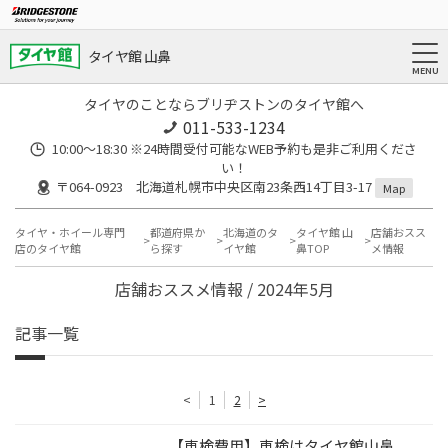
タイヤ館 山鼻
タイヤのことならブリヂストンのタイヤ館へ
011-533-1234
10:00～18:30 ※24時間受付可能なWEB予約も是非ご利用くださ
い！
〒064-0923 北海道札幌市中央区南23条西14丁目3-17
Map
タイヤ・ホイール専門
都道府県か
北海道のタ
タイヤ館 山
店舗おスス
店のタイヤ館
ら探す
イヤ館
鼻TOP
メ情報
店舗おススメ情報 / 2024年5月
記事一覧
<
1
2
>
【車検費用】車検はタイヤ館山鼻