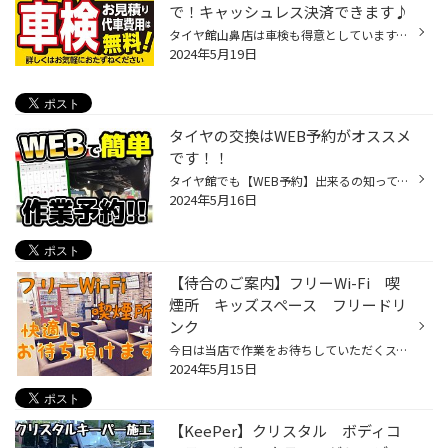
で！キャッシュレス決済できます♪
タイヤ館山鼻店は車検も得意としています。 そもそも車検とは？ 道路運送車両法では、車が安全面や公害防止面で問題ないか（保安基準に適合しているか）どうかを国の機関（運輸支局）や国から認可された整備工場・自動車販売店で定期的に時間・走行距離により劣化する、自動車部品等を検査し、運転...
2024年5月19日
タイヤの交換はWEB予約がオススメ
です！！
タイヤ館でも【WEB予約】出来るの知ってますか? 簡単、便利な予約サービス【B-PIT】です！！！ ・作業の予約（タイヤ交換・エンジンオイル交換など。） ・タイヤ購入相談（作業予約ではないです。） などの空き時間をリアルタイムでチェック！！！ まだタイヤ交換空ありますよ！ 予約はカンタン３ス...
2024年5月16日
【待合のご案内】フリーWi-Fi 喫
煙所 キッズスペース フリードリ
ンク
今日は当店で作業をお待ちしていただくスペースもありますので軽く紹介を！！ 当店ではオイル交換やタイヤ交換はもちろんその他作業も受け付けてはいますが その間にどうしてもお時間をいただいてしまうこともあります。 そんな中、お客様が快適に過ごせる空間を作るのも私たちの役目だと思っており...
2024年5月15日
【KeePer】クリスタル ボディコ