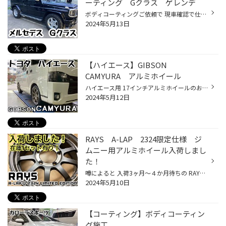
ーティング Gクラス ゲレンデ
ボディコーティングご依頼で 現車確認で仕上がり状態などご要望をヒアリングさせて頂き、 研磨・鉄粉取り・クリスタルキーパーの施工になります。 Before After 料金はこちら ※下処理（研磨・鉄粉取りなどは別料金になります） 当店施工はご予約制になりますので予めお問合せ下さい！
2024年5月13日
【ハイエース】GIBSON
CAMYURA アルミホイール
ハイエース用 17インチアルミホイールのお取付け サイズ 17X70 6/139 38 カラー ブロンズ フェンダーからのはみ出しもありません！ 各種ホイールメーカー取り扱い有ります！ マッチングに関してもお問い合わせください！
2024年5月12日
RAYS A-LAP 2324限定仕様 ジ
ムニー用アルミホイール入荷しまし
た！
噂によると 入荷3ヶ月～４か月待ちの RAYS A-LAP-J 2324 LIMITED EDITION タイヤ館山鼻店で入荷しました！ 在庫品1セットのみ！即納できます！ 検討中のお客様 現物確認もできますよ！ 鍛造ホイールなので 片手で軽々持ち上げれます！ 詳細は A-LAP-J 2324 LIMITED EDITION
2024年5月10日
【コーティング】ボディコーティン
グ施工