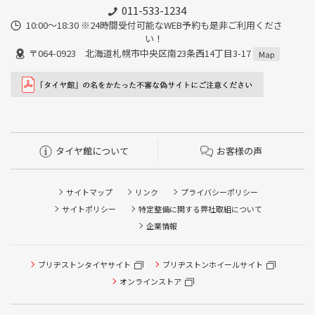
011-533-1234
10:00～18:30 ※24時間受付可能なWEB予約も是非ご利用くださ
い！
〒064-0923 北海道札幌市中央区南23条西14丁目3-17
Map
タイヤ館について
お客様の声
サイトマップ
リンク
プライバシーポリシー
サイトポリシー
特定整備に関する弊社取組について
企業情報
タイヤ点検・安全点検/タイヤ履き替え/オイル交換/その他
ブリヂストンタイヤサイト
ブリヂストンホイールサイト
ピット作業の予約
オンラインストア
クローク契約会員専用タイヤ履き替え※タイヤ履き替えを
希望のクローク契約会員の方はこちらを選択ください