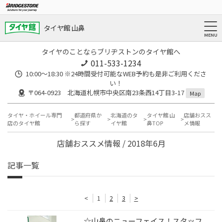
タイヤ館 山鼻
タイヤのことならブリヂストンのタイヤ館へ
011-533-1234
10:00～18:30 ※24時間受付可能なWEB予約も是非ご利用くださ
い！
〒064-0923 北海道札幌市中央区南23条西14丁目3-17
Map
タイヤ・ホイール専門
都道府県か
北海道のタ
タイヤ館 山
店舗おスス
店のタイヤ館
ら探す
イヤ館
鼻TOP
メ情報
店舗おススメ情報 / 2018年6月
記事一覧
<
1
2
3
>
☆山鼻のニューフェイス！スタッフ