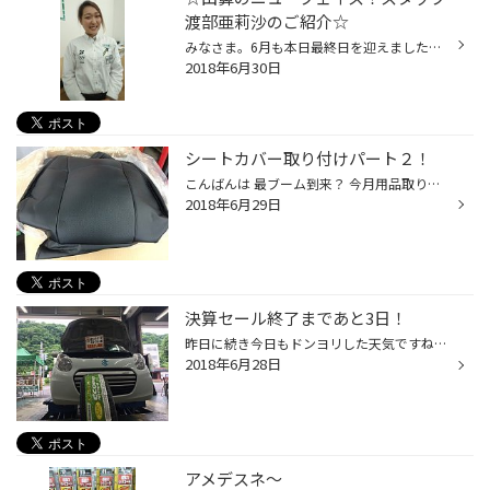
渡部亜莉沙のご紹介☆
みなさま。6月も本日最終日を迎えましたね！ 今月もたくさんのご来店、本当にありがとうございました！ 6月が終わったら一年の半分！！なんてあっと言う間…(゜レ゜) このままだとあっと言う間に過ぎてしまいそうなので、今年の夏は何かしらしようかと …考えています☆（とりあえず、考えるだけ考える...
2018年6月30日
シートカバー取り付けパート２！
こんばんは 最ブーム到来？ 今月用品取り付けはシートカバーしか 取り付けしていないような・・・・・ カローラフィールダー様 「Clazzio製」 「交換前」 「交換後」 ステップワゴン様 「Bellezza製」 「交換前」 「交換後」 流石に車種別設計なので フィッティングはバッチシ！！ シートカバーでイ...
2018年6月29日
決算セール終了まであと3日！
昨日に続き今日もドンヨリした天気ですね。 1週間くらいこんな天気が続くみたいです・・・（気象庁ＨＰより） 皆さん雨の日の運転でヒヤッとした覚えはありませんか？ タイヤの残り溝が少なくなると雨のブレーキの性能が大きく下がってしまいます。 『以前よりも止まるまでの距離が長くなった』 『...
2018年6月28日
アメデスネ～