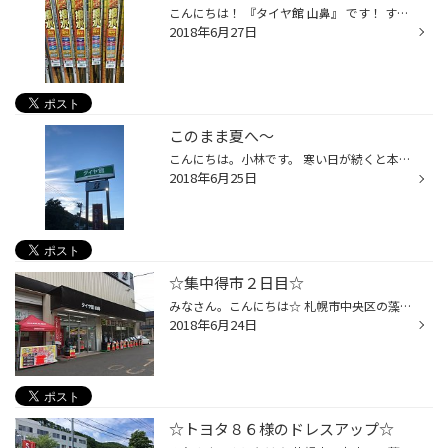
こんにちは！ 『タイヤ館 山鼻』 です！ すっきりしない天気が続きますネー。 早く夏らしくスカッと晴れてほしいですね」！！ でも避けられない雨降りの中の運転・・・ みなさん、きちんとふき取れるワイパー使ってますか？ 視界不良は事故の元！！ 撥水効果が好評の 『ＰＩＡＡ 超強力シリコートワ...
2018年6月27日
このまま夏へ～
こんにちは。小林です。 寒い日が続くと本当に嫌になっちゃいますよね。 日中もそうですが、朝晩冷えるのは正直身体にこたえます。 むしむし暑いのも嫌なので、25度くらいがづっと続けばいいな・・・・と思う今日この頃です。 ☆７/１迄、タイヤ館の決算セールやってます～！！
2018年6月25日
☆集中得市２日目☆
みなさん。こんにちは☆ 札幌市中央区の藻岩山下にあるタイヤ館山鼻です。 暑くなるかと思えば急に寒くなったり体調管理が難しい天気が続いていますね・・・・ 昨日からはじまりました集中得市！ 本日もたくさんのご来店を頂いております！ フリード様 レグノGR-XIとアライメント+TPMSのお取付❤ キュ...
2018年6月24日
☆トヨタ８６様のドレスアップ☆