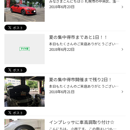
みなさまこんにちは☆ 札幌市の中央区、藻岩山下にあるタイヤ館山鼻店です。 先日、トヨタ８６様にドレアップをさせていただきました！ その模様をご紹介いたします♬ ピットにご入庫前の８６様。ノーマル車高とも今日でお別れ。 車高調は当店おなじみのクスコ！ストリートZERO Aです❤ オーナー様から...
2018年6月23日
夏の集中得市まであと1日！！
本日もたくさんのご来店ありがとうございました。 明後日から半期に1度の決算セールが開催されます！ 『1度タイヤを装着されたけどもなんか雨の日に滑るなぁ』 『今シーズン使えるのか不安だなぁ』 というお客様はぜひともこの機会にご来店ください！ タイヤお買い上げのお客様には特典もご用意して...
2018年6月22日
夏の集中得市開催まで残り2日！
本日もたくさんのご来店ありがとうございました。 明後日から半期に1度の決算セールが開催されます！ 『1度タイヤを装着されたけどもなんか雨の日に滑るなぁ』 『今シーズン使えるのか不安だなぁ』 というお客様はぜひともこの機会にご来店ください！ タイヤお買い上げのお客様には特典もご用意して...
2018年6月21日
インプレッサに車高調取り付け☆
こんにちは。 小林です。 この度はいつもご利用いただいているお客様の 【インプレッサ】 にクスコのストリートＺＥＲＯＡを取り付けさせて頂きました！ ↑のノーマル車高から・・ いい感じまで下がりました（もちろん法律の範囲内で♪）！！ 是非、走ったあとの感想をお聞かせくださいませ～ありがと...