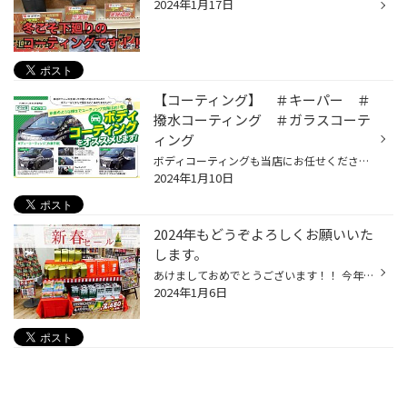
2024年1月17日
【コーティング】 ＃キーパー ＃
撥水コーティング ＃ガラスコーテ
ィング
ボディコーティングも当店にお任せください☆ 定番の2つのメニューをご紹介いたします！ まずその壱 クリスタルキーパー こちらがやはり価格も低コストで施工ができる 1番人気のコーティングです！！！ 耐久期間はノーメンテナンスで1年間です ↓良いところ並べてみました↓ ・コーティングらしいいい...
2024年1月10日
2024年もどうぞよろしくお願いいた
します。
あけましておめでとうございます！！ 今年もタイヤ館山鼻店をよろしくお願い致します 本日から新春セールを開催しています タイヤがお得に買えるだけではなく、バッテリー、ワイパー オイルなどのメンテナンス品もお得に買えちゃいます＾＾ 期間中ご来店された方には トイレットペーパーとBOXティッ...
2024年1月6日