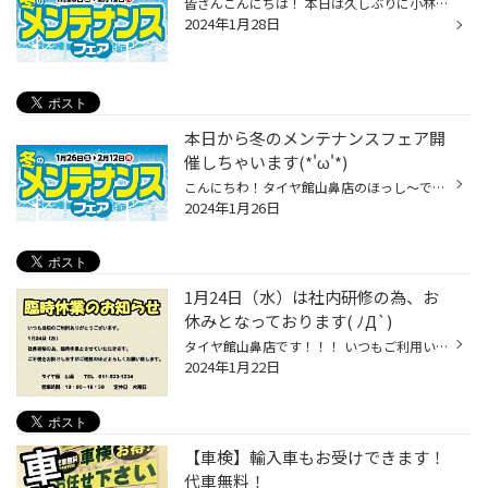
皆さんこんにちは！ 本日は久しぶりに小林が更新致します。 最近は雪が積もって何処も渋滞していてとても大変でしたよね(-_-;) 僕も除雪で腰を痛めそうになったので、みなさんも くれぐれもお気をつけ下さい！ さて本日のブログにもどります！ いきなりですが、今山鼻店ではお得なイベントを開催中...
2024年1月28日
本日から冬のメンテナンスフェア開
催しちゃいます(*'ω'*)
こんにちわ！タイヤ館山鼻店のほっし～です！！！！ 新しい年を迎えてお休みもあり車を使う機会も多かった方も多いかと思いますが・・・ お車のメンテナンスはされてますでしょうか？？ この時期は車にとって過酷な季節でもありますのでしっかりとしたメンテナンスが非常に大事になってきます！！！...
2024年1月26日
1月24日（水）は社内研修の為、お
休みとなっております( ﾉД`)
タイヤ館山鼻店です！！！ いつもご利用いただきありがとうございます！！！ 明日、23日（火）はいつも通りの定休日なのですが 24日（水）も社内研修の為、臨時休業となっております( ﾉД`) なので皆様と次にお会いできるのは25（木）になります！！！！！
2024年1月22日
【車検】輸入車もお受けできます！
代車無料！