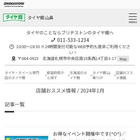
タイヤ館 山鼻
タイヤのことならブリヂストンのタイヤ館へ
011-533-1234
10:00～18:30 ※24時間受付可能なWEB予約も是非ご利用くださ
い！
〒064-0923 北海道札幌市中央区南23条西14丁目3-17
Map
タイヤ・ホイール専門
都道府県か
北海道のタ
タイヤ館 山
店舗おスス
店のタイヤ館
ら探す
イヤ館
鼻TOP
メ情報
店舗おススメ情報 / 2024年1月
記事一覧
お得なイベント開催中です(^O^)／