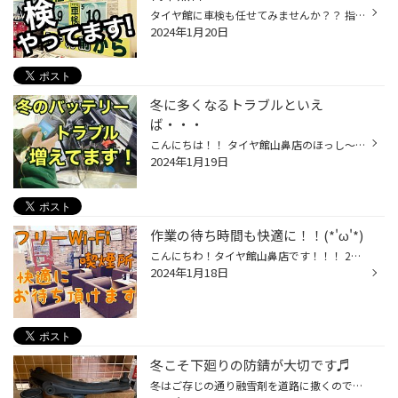
タイヤ館に車検も任せてみませんか？？ 指定工場に取次致します！ 交換部品やメンテナンスなどはタイヤ館でも実施致します！ 1月、2月に車検満了の方はお早めに！！！ 代車は無料です！！ ※ご使用分のガソリン補充をお願いしております。 予約になりますので 「車検もタイヤ館に任せてみようかな。...
2024年1月20日
冬に多くなるトラブルといえ
ば・・・
こんにちは！！ タイヤ館山鼻店のほっし～です！！！ 連日の大雪で車を使いたくても道が混んでるし狭くなってるしでなかなか使えない方も多いんじゃないでしょうか・・・？ しかし、この時期に車を使わないでいるといろいろなトラブルが・・・ そう！まずはバッテリートラブル！！！ バッテリーも冬...
2024年1月19日
作業の待ち時間も快適に！！(*'ω'*)
こんにちわ！タイヤ館山鼻店です！！！ 2024年になってから初めての更新のほっしーです！今年もよろしくお願いします(^^♪ 今日は当店で作業をお待ちしていただくスペースもありますので軽く紹介を！！ 当店ではオイル交換やタイヤ交換はもちろんその他作業も受け付けてはいますが その間にどうして...
2024年1月18日
冬こそ下廻りの防錆が大切です♬
冬はご存じの通り融雪剤を道路に撒くので下廻りやマフラーが錆びてしまいますそんな時は下廻りコーティングのウルトアンダーボディーシールがおススメです。 錆びた部分を特殊な液剤でコーティングし錆止めや防音効果などに力を発揮します。 マフラーも錆を放置すると溶接部分から折れてしまう事も...