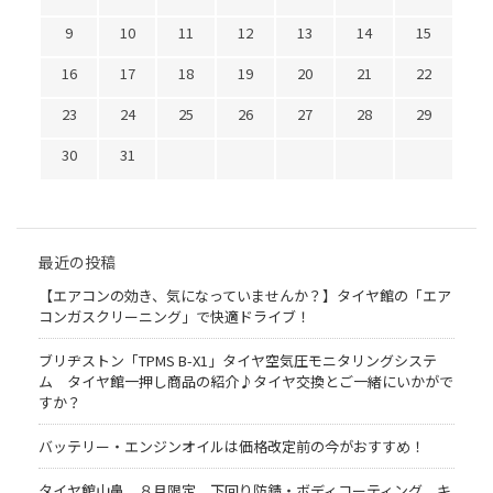
9
10
11
12
13
14
15
16
17
18
19
20
21
22
23
24
25
26
27
28
29
30
31
最近の投稿
【エアコンの効き、気になっていませんか？】タイヤ館の「エア
コンガスクリーニング」で快適ドライブ！
ブリヂストン「TPMS B-X1」タイヤ空気圧モニタリングシステ
ム タイヤ館一押し商品の紹介♪タイヤ交換とご一緒にいかがで
すか？
バッテリー・エンジンオイルは価格改定前の今がおすすめ！
タイヤ館山鼻 ８月限定 下回り防錆・ボディコーティング キ