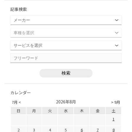
記事検索
カレンダー
2026年8月
7月 <
> 9月
日
月
火
水
木
金
土
1
2
3
4
5
6
7
8