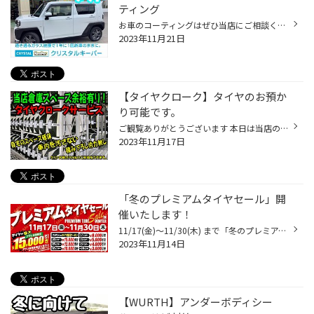
ティング
お車のコーティングはぜひ当店にご相談ください！ タフトの料金は 料金17,400 円(税込) 愛車の施工料金を調べる 作業自体は当店での施工ではなく専門の方に施工してもらいます('ω')ノ そこで今日は定番の2つのメニューをご紹介いたします！ まずその壱 クリスタルキーパー こちらがやはり価格も低コ...
2023年11月21日
【タイヤクローク】タイヤのお預か
り可能です。
ご観覧ありがとうございます 本日は当店のメニュー【タイヤクローク】についてご紹介させていただきます。 タイヤクロークとは？？ タイヤのお預かりサービスのことです！ タイヤ交換時お車に積むの大変ですよね？ 交換が終わったら当店は袋に入れ積み込みますが、なんとな車内が汚れる気がする・・...
2023年11月17日
「冬のプレミアムタイヤセール」開
催いたします！
11/17(金)～11/30(木) まで「冬のプレミアムタイヤセール」開催いたします！ 夏タイヤから冬タイヤへ！タイヤ履き替えシーズン到来！！タイヤの交換は専門店へお任せください！タイヤ館・コクピットだけのタイヤお取り付けサービスの「センターフィット」がおすすめ！特殊振動を加えながらナットを...
2023年11月14日
【WURTH】アンダーボディシー