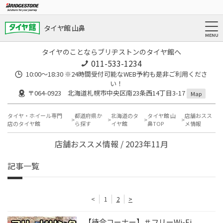
タイヤ館 山鼻
タイヤのことならブリヂストンのタイヤ館へ
011-533-1234
10:00～18:30 ※24時間受付可能なWEB予約も是非ご利用くださ
い！
〒064-0923 北海道札幌市中央区南23条西14丁目3-17
Map
タイヤ・ホイール専門
都道府県か
北海道のタ
タイヤ館 山
店舗おスス
店のタイヤ館
ら探す
イヤ館
鼻TOP
メ情報
店舗おススメ情報 / 2023年11月
記事一覧
<
1
2
>
【待合コーナー】＃フリーWi-Fi