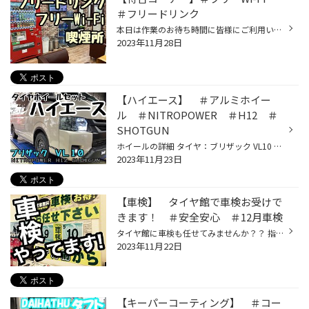
＃フリードリンク
本日は作業のお待ち時間に皆様にご利用いただく ウエイティングスペースのご案内です。 作業のお待ち時間にご自由にご利用くださいませ！ お待ち時間を少しでも快適にお過ごしいただけるように ウエイティングコーナーを充実させております！ セールのご案内 「冬のプレミアムタイヤセール」開催中...
2023年11月28日
【ハイエース】 ＃アルミホイー
ル ＃NITROPOWER ＃H12 ＃
SHOTGUN
ホイールの詳細 タイヤ：ブリザック VL10 195/80R15 107/105L ホイール NITRO POWER H12 SHOTGUN 15X60 6 139.7 33 バッチリ決まってますね！！ ナットも黒で合わせて、ホイールカラーと統一感を！！ セールのお知らせ セール価格から 更にアプリ登録で割引！ いつもよりお安くスタッドレスタイヤが...
2023年11月23日
【車検】 タイヤ館で車検お受けで
きます！ ＃安全安心 ＃12月車検
タイヤ館に車検も任せてみませんか？？ 指定工場に取次致します！ 交換部品やメンテナンスなどはタイヤ館でも実施致します！ 12月に車検満了の方はお早めに！！！ 代車は無料です！！ ※ご使用分のガソリン補充をお願いしております。 予約になりますので 「車検もタイヤ館に任せてみようかな。」と...
2023年11月22日
【キーパーコーティング】 ＃コー