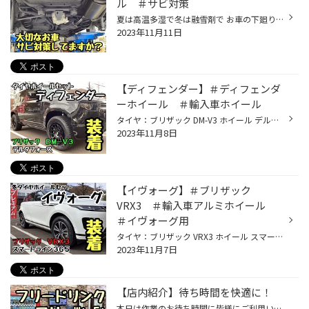
ル ＃サビ対策
夏は高温多湿で冬は融雪剤で お車の下廻りはとても錆びやすく 対策が必要ですね ウルトアンダーボディーシールは こちらの商品を専用ガンで塗布していきます 柔軟性のある皮膜の為、防錆以外にも防音や防振の効果があります。 当店通常価格 軽自動車：27,500円(税込) コンパクト：38,500円(税込) セ...
2023年11月11日
【ディフェンダー】＃ディフェンダ
ーホイール ＃輸入車ホイール
タイヤ：ブリザック DM-V3 ホイール デルタフォース ディフェンダーは装着できるホイールも数少なく タイヤも純正サイズ品で設定が無く・・・ お客様のご了承を得てなんとか組みあがりました。 ロードインデックスも問題なく、走行上の安全性はバッチリです。 どうしてもBSがいい！ブリザックがいい...
2023年11月8日
【イヴォーグ】＃ブリザック
VRX3 ＃輸入車アルミホイール
＃イヴォーグ用
タイヤ：ブリザック VRX3 ホイール スマートライン365 センターキャップも純正品がハマります！ 輸入車のアルミホイールも選べます！ 数あるデザインからお好みのアルミホイール選びお手伝いしますよ☆ セールのお知らせ 11/3(金)～11/12（日）まで 冬タイヤ履き替え応援フェア開催！ タイヤ館アプリ...
2023年11月7日
【店内紹介】待ち時間を快適に！
本日は作業のお待ち時間に皆様にご利用いただく ウエイティングスペースのご案内です。 作業のお待ち時間にご自由にご利用くださいませ！ お待ち時間を少しでも快適にお過ごしいただけるように ウエイティングコーナーを充実させております！ 「冬タイヤ履き替え応援フェア」開催いたします♪今お持...