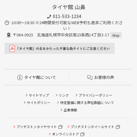
タイヤ館 山鼻
011-533-1234
10:00～18:30 ※24時間受付可能なWEB予約も是非ご利用くださ
い！
〒064-0923 北海道札幌市中央区南23条西14丁目3-17
Map
タイヤ館について
お客様の声
サイトマップ
リンク
プライバシーポリシー
サイトポリシー
特定整備に関する弊社取組について
企業情報
タイヤ点検・安全点検/タイヤ履き替え/オイル交換/その他
ブリヂストンタイヤサイト
ブリヂストンホイールサイト
ピット作業の予約
オンラインストア