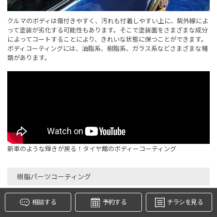
クルマのボディは傷付きやすく、汚れも付着しやすい上に、紫外線によ
って塗装が劣化する可能性もあります。そこで塗装面をさまざまな成分
によってコートすることにより、きれいな状態に保つことができます。
ボディコーティングには、油脂系、樹脂系、ガラス系などさまざまな種
類があります。
タイヤ点検・安全点検/タイヤ履き替え/オイル交換/その他
ピット作業の予約
クローク契約会員専用タイヤ履き替え※タイヤ履き替えを
新車のような輝きが戻る！タイヤ館のボディーコーティング
希望のクローク契約会員の方はこちらを選択ください
本日のタイヤ履き替え順番待ち予約 ※クローク契約会員の
樹脂パーツコーティング
方はご利用いただけません
フロントウインドー下側のカウルトップパネルやバンパー、フェンダー
相談する
予約する
チラシを見る
アーチ、モール類など、クルマには未塗装ブラックの樹脂製パーツが数
多く用いられています。このような樹脂製パーツは、経年劣化により白