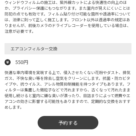
ウィンドウフィルムの施工は、紫外線カットによる快適性の向上のほ
か、プライバシー保護にもつながります。また室内が見えにくいことは
防犯の点でも有効です。フィルム貼り付け可能な箇所や透過率について
は、法律に則って正しく施工します。フロント以外は透過率の規定はあ
りませんが、前後カメラのドライブレコーダーを使用している場合は、
注意が必要です。
エアコンフィルター交換
550円
快適な車内環境を実現する上で、侵入させたくない花粉やダスト、排気
ガス、不快な臭い等を除去し空気をクリーンにします。抗菌・防カビタ
イプや、抗ウイルス、アレル物質抑制機能を持つタイプもあります。フ
ィルターは集塵した微粒子などで汚れますから、古くなって汚れたまま
使用し続けると室内に嫌な臭いが漂ったり、目詰まりによって燃費やエ
アコンの効きに影響する可能性もありますので、定期的な交換をおすす
めします。
予約する