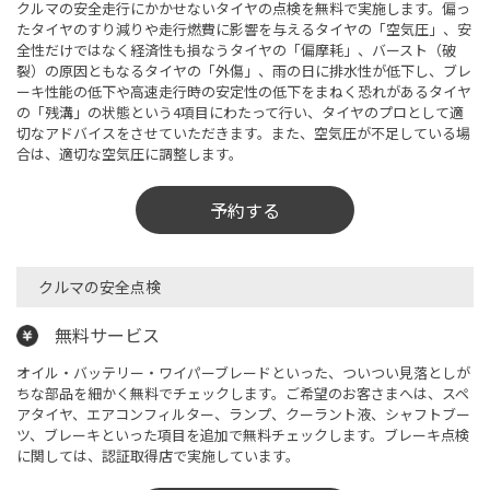
クルマの安全走行にかかせないタイヤの点検を無料で実施します。偏っ
たタイヤのすり減りや走行燃費に影響を与えるタイヤの「空気圧」、安
全性だけではなく経済性も損なうタイヤの「偏摩耗」、バースト（破
裂）の原因ともなるタイヤの「外傷」、雨の日に排水性が低下し、ブレ
ーキ性能の低下や高速走行時の安定性の低下をまねく恐れがあるタイヤ
の「残溝」の状態という4項目にわたって行い、タイヤのプロとして適
切なアドバイスをさせていただきます。また、空気圧が不足している場
合は、適切な空気圧に調整します。
予約する
クルマの安全点検​
無料サービス
オイル・バッテリー・ワイパーブレードといった、ついつい見落としが
ちな部品を細かく無料でチェックします。ご希望のお客さまへは、スペ
アタイヤ、エアコンフィルター、ランプ、クーラント液、シャフトブー
ツ、ブレーキといった項目を追加で無料チェックします。ブレーキ点検
に関しては、認証取得店で実施しています。