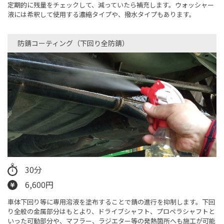
定期的に残量をチェックして、減っていたら補充します。ウォッシャー
液には希釈して使用する濃縮タイプや、撥水タイプもあります。
防錆コーティング（下回り全防錆）​
30分
6,600円
車体下回り等に専用溶液を塗布することで錆の進行を抑制します。下回
り全般の金属部分はもとより、ドライブシャフト、プロペラシャフトと
いった可動部分や、マフラー、ラジエター等の発熱箇所へも施工が可能