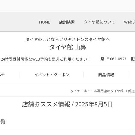
HOME
店舗検索
タイヤ館について
Web
タイヤのことならブリヂストンのタイヤ館へ
タイヤ館 山鼻
〒064-0923
:30 ※24時間受付可能なWEB予約も是非ご利用ください！
らせ
イベント・クーポン
商品情報
タイヤ・ホイール専門店のタイヤ館
都道
店舗おススメ情報 / 2025年8月5日
一覧