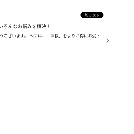
いろんなお悩みを解決！
いつも当店をご利用頂きありがとうございます。 今回は、「車検」をよりお得にお受けいただくために、 コクピット/タイヤ館がオススメする「車検前点検」についてご紹介いたします。 【車検前点検は、出費を集中させない、かしこい車検の受け方】 ・車検って何？車検って良く分からない！ ・はじめ...